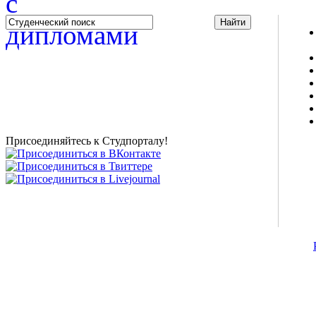
Studportal.net.ua - неофициальный студенческий сайт
о высшем образовании и студенческой жизни.
Студенческие новости, шпаргалки, софт, форум
студентов, живое общение в чате, студенческий
магазин и полезные советы, тесты ЕГЭ онлайн и
новости внешнего тестирования собраны и
представлены на нашем студенческом сайте.
Присоединяйтесь к Студпорталу!
©2007-2013