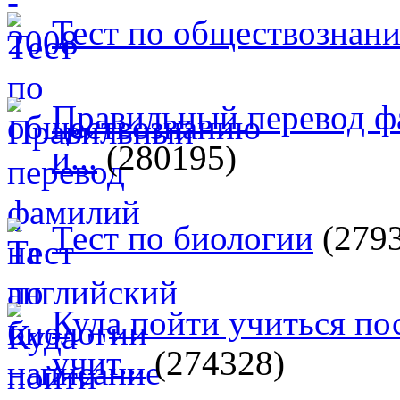
Тест по обществознан
Правильный перевод ф
и...
(280195)
Тест по биологии
(279
Куда пойти учиться п
учит...
(274328)