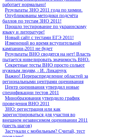
работает нормально!
Результаты ЗНО 2011 года по химии.
Опубликованы методики подсчёта
баллов по тестам ЗНО 2011!
Прошло тестирование по украинскому
языку и литературе!
Новый сайт с тестами ЕГЭ 2011!
Изменений во время вступительной
кампании-2011 не будет
Результаты ВНО сводятся на нет! Власть
пытается нивелировать значимость ВНО.
Секретные тесты ВНО просто сольют
нужным людям, - И. Ликарчук
Важно! Перераспределение областей за
региональными центрами оценивания
Центр оценивания утвердил новые
спецификации тестов 2011
Минобразования утвердило график
проведения ВНО 2011
ЗНО: регистрация или как
зарегистрироваться для участия во
внешнем независимом оценивании 2011
(шесть шагов)
Застукали с мобильным? Считай, тест
провален!