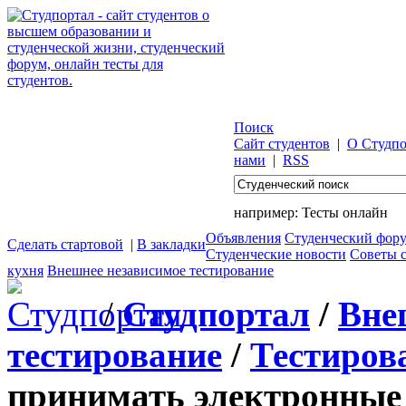
Поиск
Сайт студентов
|
О Студпо
нами
|
RSS
например:
Тесты онлайн
Объявления
Студенческий фор
Сделать стартовой
|
В закладки
Студенческие новости
Советы 
кухня
Внешнее независимое тестирование
/
Студпортал
/
Вне
тестирование
/
Тестиров
принимать электронные