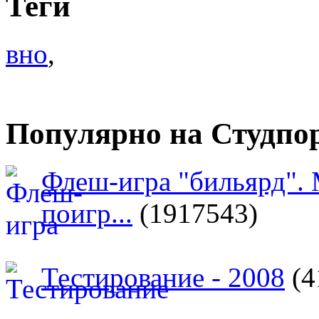
Теги
вно
,
Популярно на Студпо
Флеш-игра "бильярд".
поигр...
(1917543)
Тестирование - 2008
(4