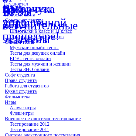
Студпортал
Студенческие новости
Новости сайта
Советы студентам
Шпаргалки
Шпаргалки 9 класс и 11 класс
Шпаргалки для студентов
Онлайн тесты
Мужские онлайн тесты
Тесты для девушек онлайн
ЕГЭ - тесты онлайн
Тесты для мужчин и женщин
Тесты ЗНО онлайн
Софт студента
Права студента
Работа для студентов
Кухня студента
Фильмотека
Игры
Alawar игры
Флеш-игры
Внешнее независимое тестирование
Тестирование 2012
Тестирование 2011
Система электронного поступления