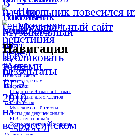
Школьник повесился и
Музыкальный сайт
Навигация
Студпортал
Студенческие новости
Новости сайта
Советы студентам
Шпаргалки
Шпаргалки 9 класс и 11 класс
Шпаргалки для студентов
Онлайн тесты
Мужские онлайн тесты
Тесты для девушек онлайн
ЕГЭ - тесты онлайн
Тесты для мужчин и женщин
Тесты ЗНО онлайн
Софт студента