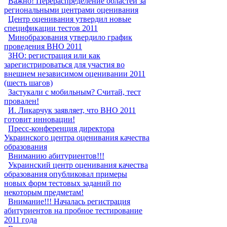
Важно! Перераспределение областей за
региональными центрами оценивания
Центр оценивания утвердил новые
спецификации тестов 2011
Минобразования утвердило график
проведения ВНО 2011
ЗНО: регистрация или как
зарегистрироваться для участия во
внешнем независимом оценивании 2011
(шесть шагов)
Застукали с мобильным? Считай, тест
провален!
И. Ликарчук заявляет, что ВНО 2011
готовит инновации!
Пресс-конференция директора
Украинского центра оценивания качества
образования
Вниманию абитуриентов!!!
Украинский центр оценивания качества
образования опубликовал примеры
новых форм тестовых заданий по
некоторым предметам!
Внимание!!! Началась регистрация
абитуриентов на пробное тестирование
2011 года