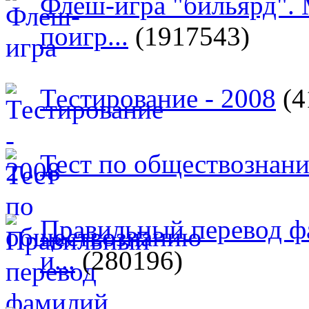
Флеш-игра "бильярд".
поигр...
(1917543)
Тестирование - 2008
(4
Тест по обществознан
Правильный перевод ф
и...
(280196)