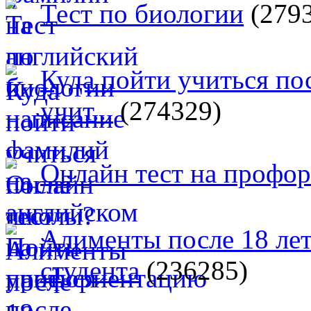
Тест по биологии
(279
Куда пойти учиться п
учит...
(274329)
Онлайн тест на профо
Алименты после 18 лет
студента
(236285)