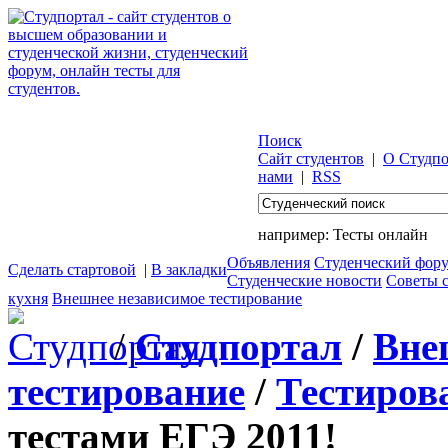
Поиск
Сайт студентов
|
О Студпо
нами
|
RSS
например:
Тесты онлайн
Объявления
Студенческий фор
Сделать стартовой
|
В закладки
Студенческие новости
Советы 
кухня
Внешнее независимое тестирование
/
Студпортал
/
Вне
тестирование
/
Тестиров
тестами ЕГЭ 2011!