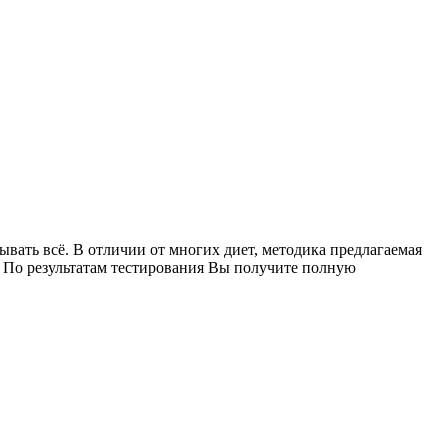
ывать
всё. В
отличии
от
многих
диет
,
методика
предлагаемая
.
По
результатам
тестирования
Вы
получите
полную