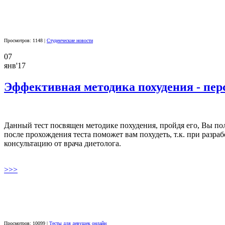
Просмотров: 1148 |
Студенческие новости
07
янв'17
Эффективная методика похудения - пер
Данный
тест
посвящен
методике
похудения
,
пройдя
его,
Вы
по
после
прохождения
теста
поможет
вам
похудеть
, т.к. при
разраб
консультацию
от
врача
диетолога
.
>>>
Просмотров: 10099 |
Тесты для девушек онлайн