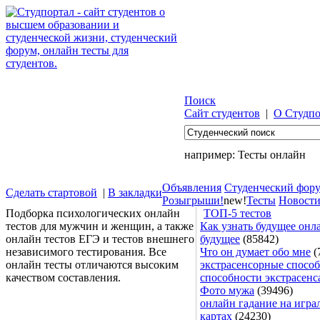
Поиск
Сайт студентов
|
О Студпо
например:
Тесты онлайн
Объявления
Студенческий фор
Сделать стартовой
|
В закладки
Розыгрыши!
new!
Тесты
Новост
Подборка психологических онлайн
ТОП-5 тестов
тестов для мужчин и женщин, а также
Как узнать будущее онла
онлайн тестов ЕГЭ и тестов внешнего
будущее
(85842)
независимого тестирования. Все
Что он думает обо мне
(
онлайн тесты отличаются высоким
экстрасенсорные способ
качеством составления.
способности экстрасенс
Фото мужа
(39496)
онлайн гадание на игра
картах
(24230)