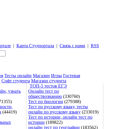
ртале
|
Карта Студпортала
|
Связь с нами
|
RSS
ум
Тесты онлайн
Магазин
Игры
Гостевая
и
Софт студента
Магазин студента
ТОП-5 тестов ЕГЭ
йн, узнать
Онлайн тест по
обществознанию
(330760)
71355)
Тест по биологии
(279388)
ности,
Тест по русскому языку, тесты
а
(44419)
онлайн по русскому языку
(233019)
Тест по истории, онлайн тест по
льных
истории
(189822)
онлайн тест по географии
(183562)