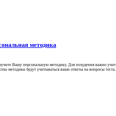
сональная методика
лучите
Вашу
персональную
методику
. Для
похудения
важно
учит
отке
методики
будут
учитываться
ваши
ответы
на
вопросы
теста