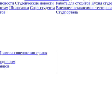
 новости
Студенческие новости
Работа для студнтов
Кухня студ
ентам
Шпаргалки
Софт студента
Внешнее независимое тестиров
тов
Студпортала
Правила совершения сделок
родавцом
авцов