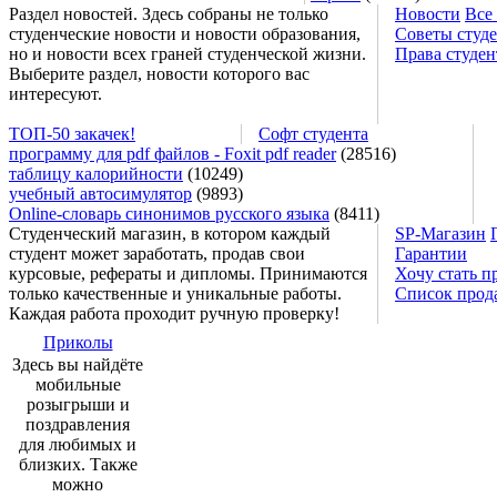
Раздел новостей. Здесь собраны не только
Новости
Все
студенческие новости и новости образования,
Советы студ
но и новости всех граней студенческой жизни.
Права студен
Выберите раздел, новости которого вас
интересуют.
ТОП-50 закачек!
Софт студента
программу для pdf файлов - Foxit pdf reader
(28516)
таблицу калорийности
(10249)
учебный автосимулятор
(9893)
Online-словарь синонимов русского языка
(8411)
Студенческий магазин, в котором каждый
SP-Магазин
студент может заработать, продав свои
Гарантии
курсовые, рефераты и дипломы. Принимаются
Хочу стать п
только качественные и уникальные работы.
Список прод
Каждая работа проходит ручную проверку!
Приколы
Здесь вы найдёте
мобильные
розыгрыши и
поздравления
для любимых и
близких. Также
можно