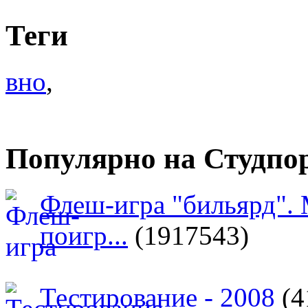
Теги
вно
,
Популярно на Студпо
Флеш-игра "бильярд".
поигр...
(1917543)
Тестирование - 2008
(4