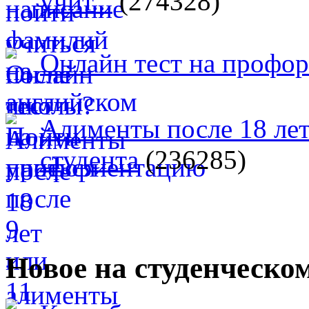
учит...
(274328)
Онлайн тест на профо
Алименты после 18 лет
студента
(236285)
Новое на студенческо