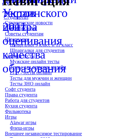
Навигация
Студпортал
Студенческие новости
Новости сайта
Советы студентам
Шпаргалки
Шпаргалки 9 класс и 11 класс
Шпаргалки для студентов
Онлайн тесты
Мужские онлайн тесты
Тесты для девушек онлайн
ЕГЭ - тесты онлайн
Тесты для мужчин и женщин
Тесты ЗНО онлайн
Софт студента
Права студента
Работа для студентов
Кухня студента
Фильмотека
Игры
Alawar игры
Флеш-игры
Внешнее независимое тестирование