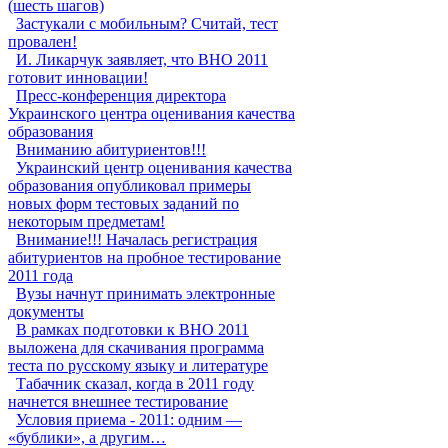
(шесть шагов)
Застукали с мобильным? Считай, тест
провален!
И. Ликарчук заявляет, что ВНО 2011
готовит инновации!
Пресс-конференция директора
Украинского центра оценивания качества
образования
Вниманию абитуриентов!!!
Украинский центр оценивания качества
образования опубликовал примеры
новых форм тестовых заданий по
некоторым предметам!
Внимание!!! Началась регистрация
абитуриентов на пробное тестирование
2011 года
Вузы начнут принимать электронные
документы
В рамках подготовки к ВНО 2011
выложена для скачивания программа
теста по русскому языку и литературе
Табачник сказал, когда в 2011 году
начнется внешнее тестирование
Условия приема - 2011: одним —
«бублики», а другим…