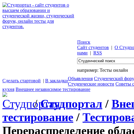
Поиск
Сайт студентов
|
О Студпо
нами
|
RSS
например:
Тесты онлайн
Объявления
Студенческий фор
Сделать стартовой
|
В закладки
Студенческие новости
Советы 
кухня
Внешнее независимое тестирование
/
Студпортал
/
Вне
тестирование
/
Тестиров
Перераспределение обла