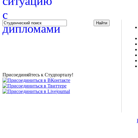
Studportal.net.ua - неофициальный студенческий сайт
о высшем образовании и студенческой жизни.
Студенческие новости, шпаргалки, софт, форум
студентов, живое общение в чате, студенческий
магазин и полезные советы, тесты ЕГЭ онлайн и
новости внешнего тестирования собраны и
представлены на нашем студенческом сайте.
Присоединяйтесь к Студпорталу!
©2007-2013