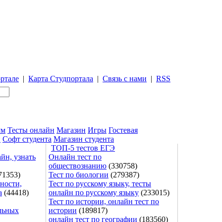
ртале
|
Карта Студпортала
|
Связь с нами
|
RSS
ум
Тесты онлайн
Магазин
Игры
Гостевая
и
Софт студента
Магазин студента
ТОП-5 тестов ЕГЭ
йн, узнать
Онлайн тест по
обществознанию
(330758)
71353)
Тест по биологии
(279387)
ности,
Тест по русскому языку, тесты
а
(44418)
онлайн по русскому языку
(233015)
Тест по истории, онлайн тест по
льных
истории
(189817)
онлайн тест по географии
(183560)