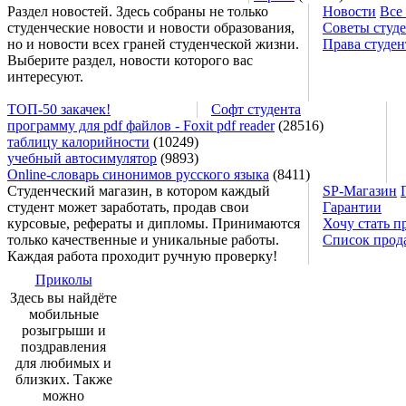
Раздел новостей. Здесь собраны не только
Новости
Все
студенческие новости и новости образования,
Советы студ
но и новости всех граней студенческой жизни.
Права студен
Выберите раздел, новости которого вас
интересуют.
ТОП-50 закачек!
Софт студента
программу для pdf файлов - Foxit pdf reader
(28516)
таблицу калорийности
(10249)
учебный автосимулятор
(9893)
Online-словарь синонимов русского языка
(8411)
Студенческий магазин, в котором каждый
SP-Магазин
студент может заработать, продав свои
Гарантии
курсовые, рефераты и дипломы. Принимаются
Хочу стать п
только качественные и уникальные работы.
Список прод
Каждая работа проходит ручную проверку!
Приколы
Здесь вы найдёте
мобильные
розыгрыши и
поздравления
для любимых и
близких. Также
можно