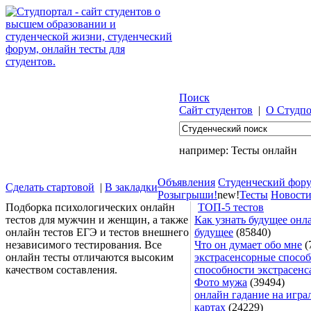
Поиск
Сайт студентов
|
О Студпо
например:
Тесты онлайн
Объявления
Студенческий фор
Сделать стартовой
|
В закладки
Розыгрыши!
new!
Тесты
Новост
Подборка психологических онлайн
ТОП-5 тестов
тестов для мужчин и женщин, а также
Как узнать будущее онла
онлайн тестов ЕГЭ и тестов внешнего
будущее
(85840)
независимого тестирования. Все
Что он думает обо мне
(
онлайн тесты отличаются высоким
экстрасенсорные способ
качеством составления.
способности экстрасенс
Фото мужа
(39494)
онлайн гадание на игра
картах
(24229)