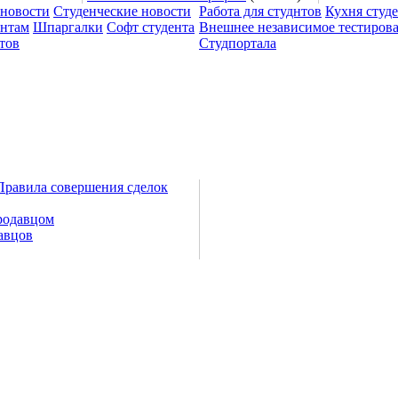
 новости
Студенческие новости
Работа для студнтов
Кухня студ
ентам
Шпаргалки
Софт студента
Внешнее независимое тестиров
тов
Студпортала
Правила совершения сделок
родавцом
авцов