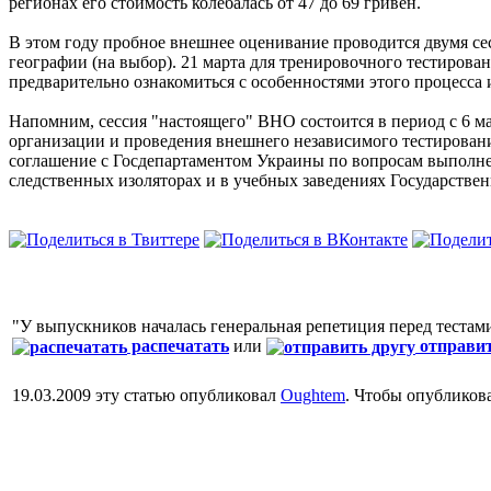
регионах его стоимость колебалась от 47 до 69 гривен.
В этом году пробное внешнее оценивание проводится двумя се
географии (на выбор). 21 марта для тренировочного тестирова
предварительно ознакомиться с особенностями этого процесса и
Напомним, сессия "настоящего" ВНО состоится в период с 6 ма
организации и проведения внешнего независимого тестировани
соглашение с Госдепартаментом Украины по вопросам выполне
следственных изоляторах и в учебных заведениях Государств
"У выпускников началась генеральная репетиция перед теста
распечатать
или
отправит
19.03.2009 эту статью опубликовал
Oughtem
. Чтобы опубликов