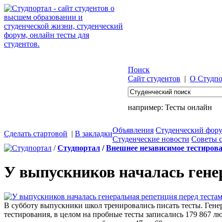
Поиск
Сайт студентов
|
О Студпо
например:
Тесты онлайн
Объявления
Студенческий фор
Сделать стартовой
|
В закладки
Студенческие новости
Советы 
/
Студпортал
/
Внешнее независимое тестиров
У выпускников началась гене
В субботу выпускники школ тренировались писать тесты. Ген
тестирования, в целом на пробные тесты записались 179 867 лю