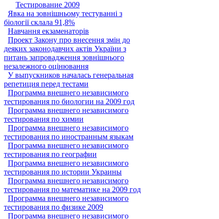
Тестирование 2009
Явка на зовнішньому тестуванні з
біології склала 91,8%
Навчання екзаменаторів
Проект Закону про внесення змін до
деяких законодавчих актів України з
питань запровадження зовнішнього
незалежного оцінювання
У выпускников началась генеральная
репетиция перед тестами
Программа внешнего независимого
тестирования по биологии на 2009 год
Программа внешнего независимого
тестирования по химии
Программа внешнего независимого
тестирования по иностранным языкам
Программа внешнего независимого
тестирования по географии
Программа внешнего независимого
тестирования по истории Украины
Программа внешнего независимого
тестирования по математике на 2009 год
Программа внешнего независимого
тестирования по физике 2009
Программа внешнего независимого