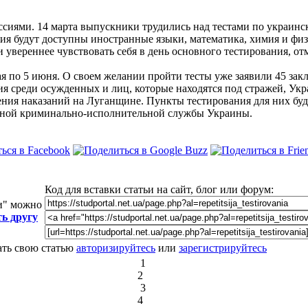
ссиями. 14 марта выпускники трудились над тестами по украинс
ния будут доступны иностранные языки, математика, химия и фи
 увереннее чувствовать себя в день основного тестирования, от
я по 5 июня. О своем желании пройти тесты уже заявили 45 зак
я среди осужденных и лиц, которые находятся под стражей, Укр
ния наказаний на Луганщине. Пункты тестирования для них буд
енной криминально-исполнительной службы Украины.
Код для вставки статьи на сайт, блог или форум:
ми" можно
ь другу
ать свою статью
авторизируйтесь
или
зарегистрируйтесь
1
2
3
4