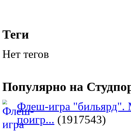
Теги
Нет тегов
Популярно на Студпо
Флеш-игра "бильярд".
поигр...
(1917543)