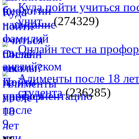
Куда пойти учиться п
учит...
(274329)
Онлайн тест на профо
Алименты после 18 лет
студента
(236285)