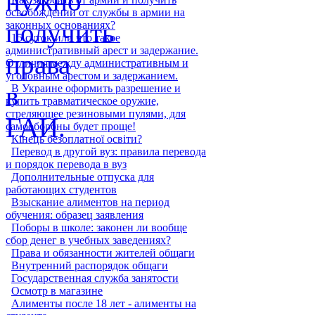
освобождении от службы в армии на
законных основаниях?
15 суток или что такое
административный арест и задержание.
Отличия между административным и
уголовным арестом и задержанием.
В Украине оформить разрешение и
купить травматическое оружие,
стреляющее резиновыми пулями, для
самообороны будет проще!
Кінець безоплатної освіти?
Перевод в другой вуз: правила перевода
и порядок перевода в вуз
Дополнительные отпуска для
работающих студентов
Взыскание алиментов на период
обучения: образец заявления
Поборы в школе: законен ли вообще
сбор денег в учебных заведениях?
Права и обязанности жителей общаги
Внутренний распорядок общаги
Государственная служба занятости
Осмотр в магазине
Алименты после 18 лет - алименты на