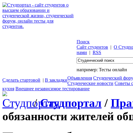
Поиск
Сайт студентов
|
О Студпо
нами
|
RSS
например:
Тесты онлайн
Объявления
Студенческий фор
Сделать стартовой
|
В закладки
Студенческие новости
Советы 
кухня
Внешнее независимое тестирование
/
Студпортал
/
Пра
обязанности жителей об