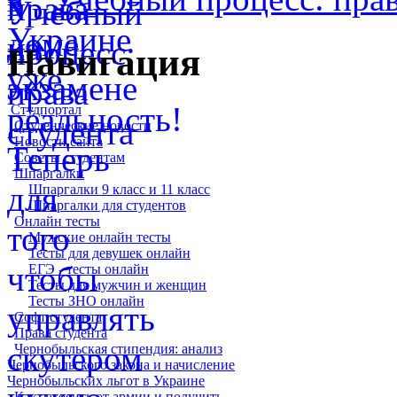
Навигация
Студпортал
Студенческие новости
Новости сайта
Советы студентам
Шпаргалки
Шпаргалки 9 класс и 11 класс
Шпаргалки для студентов
Онлайн тесты
Мужские онлайн тесты
Тесты для девушек онлайн
ЕГЭ - тесты онлайн
Тесты для мужчин и женщин
Тесты ЗНО онлайн
Софт студента
Права студента
Чернобыльская стипендия: анализ
Чернобыльского закона и начисление
Чернобыльских льгот в Украине
Как закосить от армии и получить