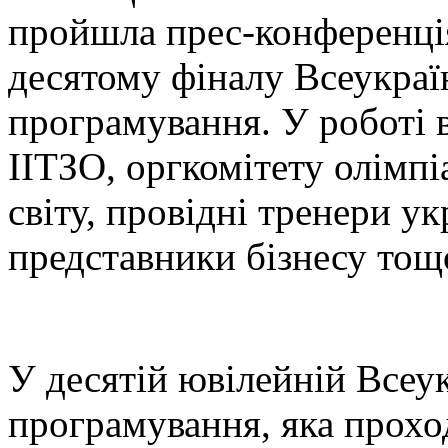
пройшла прес-конференці
десятому фіналу Всеукраїн
програмування. У роботі
ІІТЗО, оргкомітету олімпі
світу, провідні тренери у
представники бізнесу тощ
У десятій ювілейній Всеук
програмування, яка прох