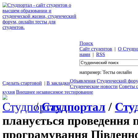
Поиск
Сайт студентов
|
О Студпо
нами
|
RSS
например:
Тесты онлайн
Объявления
Студенческий фор
Сделать стартовой
|
В закладки
Студенческие новости
Советы 
кухня
Внешнее независимое тестирование
/
Студпортал
/
Сту
планується проведення п
програмування Південно