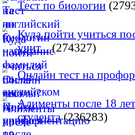
Тест по биологии
(279
Куда пойти учиться п
учит...
(274327)
Онлайн тест на профо
Алименты после 18 лет
студента
(236283)