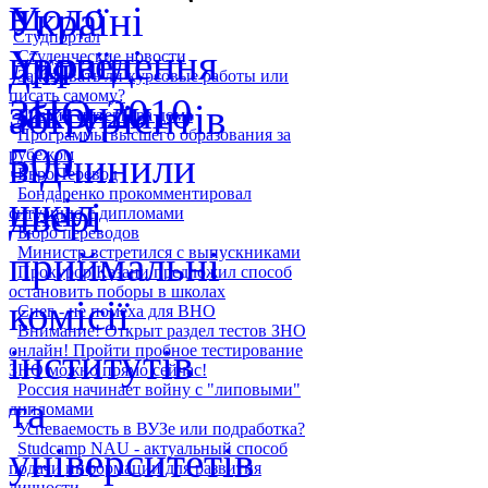
Студпортал
Студенческие новости
Заказывать ли курсовые работы или
писать самому?
Дизайн интерьера дома
Программы высшего образования за
рубежом
ЕвроПеревод
Бондаренко прокомментировал
ситуацию с дипломами
Бюро переводов
Министр встретился с выпускниками
Прокурор Казани предложил способ
остановить поборы в школах
Снег - не помеха для ВНО
Внимание! Открыт раздел тестов ЗНО
онлайн! Пройти пробное тестирование
ЗНО можно прямо сейчас!
Россия начинает войну с "липовыми"
дипломами
Успеваемость в ВУЗе или подработка?
Studcamp NAU - актуальный способ
подачи информации для развития
личности