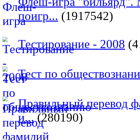
Флеш-игра "бильярд".
поигр...
(1917542)
Тестирование - 2008
(4
Тест по обществознан
Правильный перевод ф
и...
(280190)