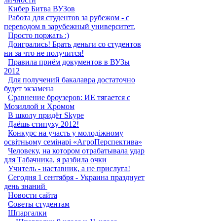
Кибер Битва ВУЗов
Работа для студентов за рубежом - с
переводом в зарубежный университет.
Просто поржать :)
Доигрались! Брать деньги со студентов
ни за что не получится!
Правила приём документов в ВУЗы
2012
Для получений бакалавра достаточно
будет экзамена
Сравнение броузеров: ИЕ тягается с
Мозиллой и Хромом
В школу придёт Skype
Даёшь стипуху 2012!
Конкурс на участь у молодіжному
освітньому семінарі «АгроПерспектива»
Человеку, на котором отрабатывала удар
для Табачника, я разбила очки
Учитель - наставник, а не прислуга!
Сегодня 1 сентября - Украина празднует
день знаний ‎
Новости сайта
Советы студентам
Шпаргалки