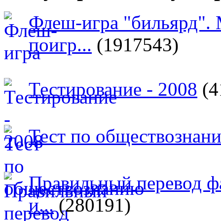
Флеш-игра "бильярд".
поигр...
(1917543)
Тестирование - 2008
(4
Тест по обществознан
Правильный перевод ф
и...
(280191)