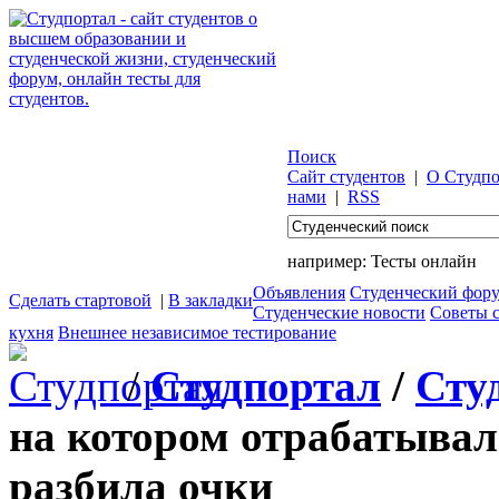
Поиск
Сайт студентов
|
О Студпо
нами
|
RSS
например:
Тесты онлайн
Объявления
Студенческий фор
Сделать стартовой
|
В закладки
Студенческие новости
Советы 
кухня
Внешнее независимое тестирование
/
Студпортал
/
Сту
на котором отрабатывал
разбила очки