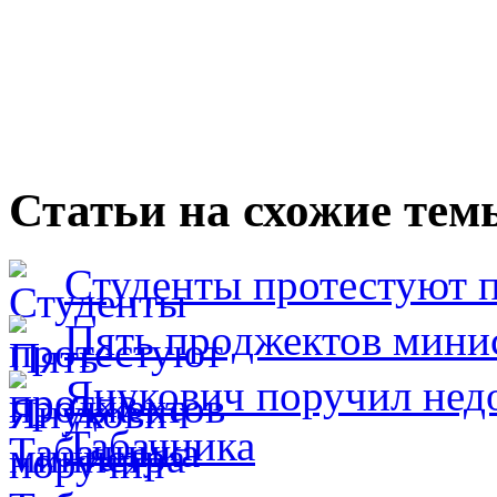
Статьи на схожие тем
Студенты протестуют 
Пять проджектов мини
Янукович поручил нед
Табачника