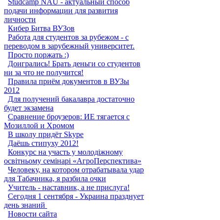
Studcamp NAU - актуальный способ
подачи информации для развития
личности
Кибер Битва ВУЗов
Работа для студентов за рубежом - с
переводом в зарубежный университет.
Просто поржать :)
Доигрались! Брать деньги со студентов
ни за что не получится!
Правила приём документов в ВУЗы
2012
Для получений бакалавра достаточно
будет экзамена
Сравнение броузеров: ИЕ тягается с
Мозиллой и Хромом
В школу придёт Skype
Даёшь стипуху 2012!
Конкурс на участь у молодіжному
освітньому семінарі «АгроПерспектива»
Человеку, на котором отрабатывала удар
для Табачника, я разбила очки
Учитель - наставник, а не прислуга!
Сегодня 1 сентября - Украина празднует
день знаний ‎
Новости сайта