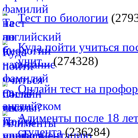
Тест по биологии
(279
Куда пойти учиться п
учит...
(274328)
Онлайн тест на профо
Алименты после 18 лет
студента
(236284)