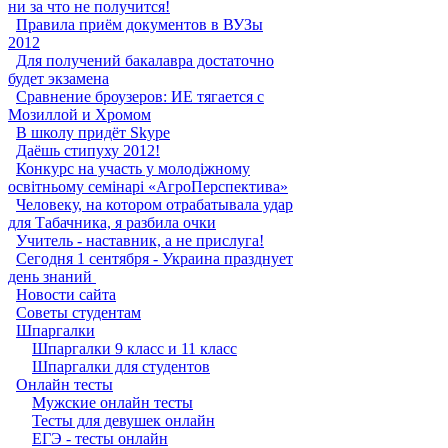
ни за что не получится!
Правила приём документов в ВУЗы
2012
Для получений бакалавра достаточно
будет экзамена
Сравнение броузеров: ИЕ тягается с
Мозиллой и Хромом
В школу придёт Skype
Даёшь стипуху 2012!
Конкурс на участь у молодіжному
освітньому семінарі «АгроПерспектива»
Человеку, на котором отрабатывала удар
для Табачника, я разбила очки
Учитель - наставник, а не прислуга!
Сегодня 1 сентября - Украина празднует
день знаний ‎
Новости сайта
Советы студентам
Шпаргалки
Шпаргалки 9 класс и 11 класс
Шпаргалки для студентов
Онлайн тесты
Мужские онлайн тесты
Тесты для девушек онлайн
ЕГЭ - тесты онлайн