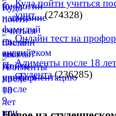
Куда пойти учиться п
учит...
(274328)
Онлайн тест на профо
Алименты после 18 лет
студента
(236285)
Новое на студенческо