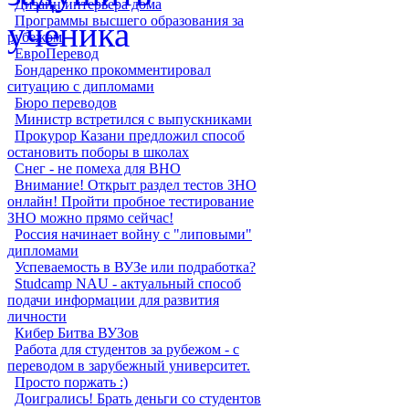
Дизайн интерьера дома
Программы высшего образования за
рубежом
ЕвроПеревод
Бондаренко прокомментировал
ситуацию с дипломами
Бюро переводов
Министр встретился с выпускниками
Прокурор Казани предложил способ
остановить поборы в школах
Снег - не помеха для ВНО
Внимание! Открыт раздел тестов ЗНО
онлайн! Пройти пробное тестирование
ЗНО можно прямо сейчас!
Россия начинает войну с "липовыми"
дипломами
Успеваемость в ВУЗе или подработка?
Studcamp NAU - актуальный способ
подачи информации для развития
личности
Кибер Битва ВУЗов
Работа для студентов за рубежом - с
переводом в зарубежный университет.
Просто поржать :)
Доигрались! Брать деньги со студентов