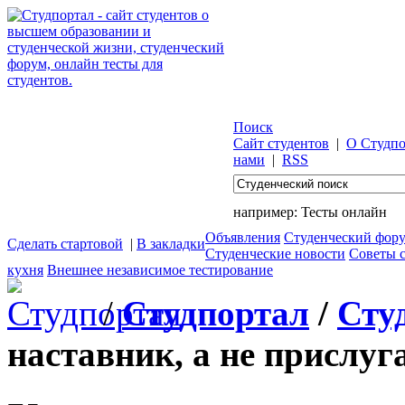
Поиск
Сайт студентов
|
О Студпо
нами
|
RSS
например:
Тесты онлайн
Объявления
Студенческий фор
Сделать стартовой
|
В закладки
Студенческие новости
Советы 
кухня
Внешнее независимое тестирование
/
Студпортал
/
Сту
наставник, а не прислуг