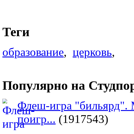
Теги
образование
,
церковь
,
Популярно на Студпо
Флеш-игра "бильярд".
поигр...
(1917543)