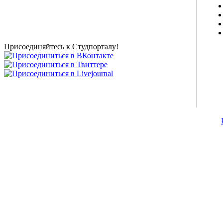
студентов, живое общение в чате, студенческий
магазин и полезные советы, тесты ЕГЭ онлайн и
новости внешнего тестирования собраны и
представлены на нашем студенческом сайте.
Присоединяйтесь к Студпорталу!
©2007-2013