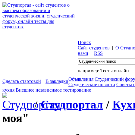
Поиск
Сайт студентов
|
О Студпо
нами
|
RSS
например:
Тесты онлайн
Объявления
Студенческий фор
Сделать стартовой
|
В закладки
Студенческие новости
Советы 
кухня
Внешнее независимое тестирование
/
Студпортал
/
Кух
моя"