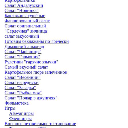
Картофельники
Салат Андалузский
Салат "Новинка"
Баклажаны тушёные
Фаршированный салат
Салат оригинальный
"Сердечная" яичница
салат закусочный
Готовим баклажаны по-гречески
Домашний лимонад
Салат "Чарівниця"
Салат "Гармония"
Рулетики "гарячие язычки"
Самый вкусный салат
Картофельное пюре запечённое
Салат "Весенний"
Салат из редиски
Салат "Загадка"
Салат "Рыбка моя"
Салат "Пожар в джунглях"
Фильмотека
Игры
Alawar игры
Флеш-игры
Внешнее независимое тестирование