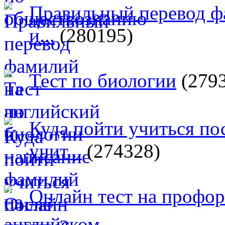
Правильный перевод ф
и...
(280195)
Тест по биологии
(279
Куда пойти учиться п
учит...
(274328)
Онлайн тест на профо