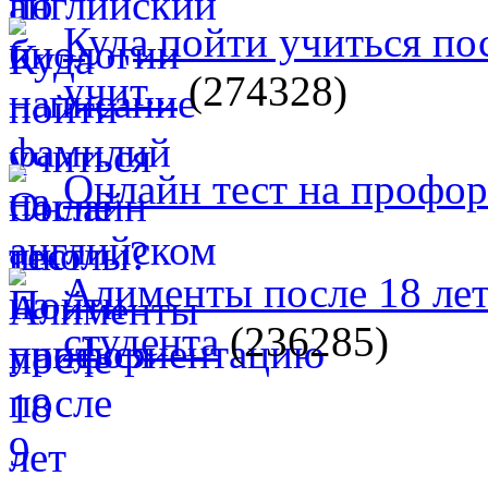
Куда пойти учиться п
учит...
(274328)
Онлайн тест на профо
Алименты после 18 лет
студента
(236285)