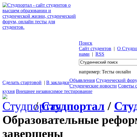
Поиск
Сайт студентов
|
О Студпо
нами
|
RSS
например:
Тесты онлайн
Объявления
Студенческий фор
Сделать стартовой
|
В закладки
Студенческие новости
Советы 
кухня
Внешнее независимое тестирование
/
Студпортал
/
Сту
Образовательные рефор
завершены