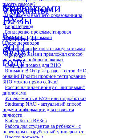
писать самому?
Дизайн интерьера дома
Программы высшего образования за
рубежом
ЕвроПеревод
Бондаренко прокомментировал
ситуацию с дипломами
Бюро переводов
Министр встретился с выпускниками
Прокурор Казани предложил способ
остановить поборы в школах
Снег - не помеха для ВНО
Внимание! Открыт раздел тестов ЗНО
онлайн! Пройти пробное тестирование
ЗНО можно прямо сейчас!
Россия начинает войну с "липовыми"
дипломами
Успеваемость в ВУЗе или подработка?
Studcamp NAU - актуальный способ
подачи информации для развития
личности
Кибер Битва ВУЗов
Работа для студентов за рубежом - с
переводом в зарубежный университет.
Просто поржать :)