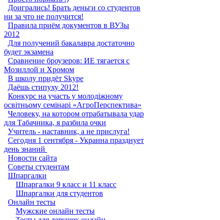
Доигрались! Брать деньги со студентов
ни за что не получится!
Правила приём документов в ВУЗы
2012
Для получений бакалавра достаточно
будет экзамена
Сравнение броузеров: ИЕ тягается с
Мозиллой и Хромом
В школу придёт Skype
Даёшь стипуху 2012!
Конкурс на участь у молодіжному
освітньому семінарі «АгроПерспектива»
Человеку, на котором отрабатывала удар
для Табачника, я разбила очки
Учитель - наставник, а не прислуга!
Сегодня 1 сентября - Украина празднует
день знаний ‎
Новости сайта
Советы студентам
Шпаргалки
Шпаргалки 9 класс и 11 класс
Шпаргалки для студентов
Онлайн тесты
Мужские онлайн тесты
Тесты для девушек онлайн