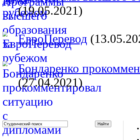
(19.05.2021)
ЕвроПеревод
(13.05.20
Бондаренко прокоммент
(27.04.2021)
Studportal.net.ua - неофициальный студенческий сайт