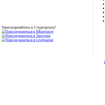
о высшем образовании и студенческой жизни.
Студенческие новости, шпаргалки, софт, форум
студентов, живое общение в чате, студенческий
магазин и полезные советы, тесты ЕГЭ онлайн и
новости внешнего тестирования собраны и
представлены на нашем студенческом сайте.
Присоединяйтесь к Студпорталу!
©2007-2013