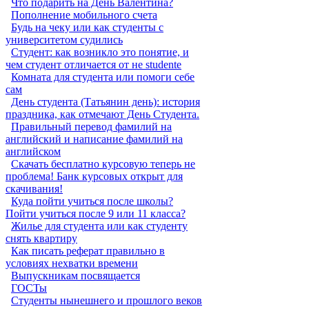
Что подарить на День Валентина?
Пополнение мобильного счета
Будь на чеку или как студенты с
университетом судились
Студент: как возникло это понятие, и
чем студент отличается от не studente
Комната для студента или помоги себе
сам
День студента (Татьянин день): история
праздника, как отмечают День Студента.
Правильный перевод фамилий на
английский и написание фамилий на
английском
Скачать бесплатно курсовую теперь не
проблема! Банк курсовых открыт для
скачивания!
Куда пойти учиться после школы?
Пойти учиться после 9 или 11 класса?
Жилье для студента или как студенту
снять квартиру
Как писать реферат правильно в
условиях нехватки времени
Выпускникам посвящается
ГОСТы
Студенты нынешнего и прошлого веков