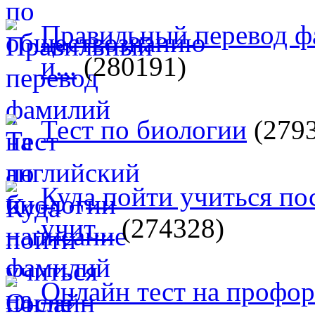
Правильный перевод ф
и...
(280191)
Тест по биологии
(279
Куда пойти учиться п
учит...
(274328)
Онлайн тест на профо