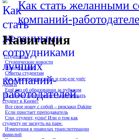
Как стать желанными 
компаний-работодателе
Навигация
Студпортал
Студенческие новости
Новости сайта
Советы студентам
Как я богател на глазах и еле-еле унёс
деньги
Ещё раз об образовании за рубежом
На какую работу может рассчитывать
студент в Киеве?
Все свое ношу с собой – рюкзаки Dakine
Если пристает преподаватель
Спи, студент, усни! Или о том как
студенту не заснуть на паре.
Изменения в правилах транслитерации
фамилий