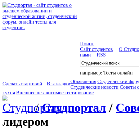
Поиск
Сайт студентов
|
О Студпо
нами
|
RSS
например:
Тесты онлайн
Объявления
Студенческий фор
Сделать стартовой
|
В закладки
Студенческие новости
Советы 
кухня
Внешнее независимое тестирование
/
Студпортал
/
Сов
лидером