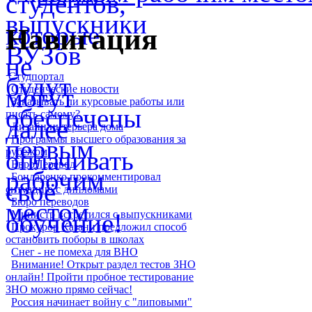
Навигация
Студпортал
Студенческие новости
Заказывать ли курсовые работы или
писать самому?
Дизайн интерьера дома
Программы высшего образования за
рубежом
ЕвроПеревод
Бондаренко прокомментировал
ситуацию с дипломами
Бюро переводов
Министр встретился с выпускниками
Прокурор Казани предложил способ
остановить поборы в школах
Снег - не помеха для ВНО
Внимание! Открыт раздел тестов ЗНО
онлайн! Пройти пробное тестирование
ЗНО можно прямо сейчас!
Россия начинает войну с "липовыми"