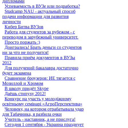
дипломами
Успеваемость в ВУЗе или подработка?
Studcamp NAU - актуальный способ
подачи информации для развития
личности
Кибер Битва ВУЗов
Работа для студентов за рубежом - с
переводом в зарубежный университет.
Просто поржать :)
Доигрались! Брать деньги со студентов
ни за что не получится!
Правила приём документов в ВУЗы
2012
Для получений бакалавра достаточно
будет экзамена
Сравнение броузеров: ИЕ тягается с
Мозиллой и Хромом
В школу придёт Skype
Даёшь стипуху 2012!
Конкурс на участь у молодіжному
освітньому семінарі «АгроПерспектива»
Человеку, на котором отрабатывала удар
для Табачника, я разбила очки
Учитель - наставник, а не прислуга!
Сегодня 1 сентября - Украина празднует