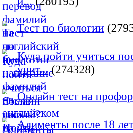
и...
(280195)
Тест по биологии
(279
Куда пойти учиться п
учит...
(274328)
Онлайн тест на профо
Алименты после 18 лет