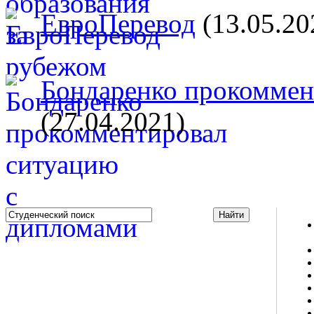
ЕвроПеревод
(13.05.20
Бондаренко прокоммент
(27.04.2021)
Studportal.net.ua - неофициальный студенческий сайт
о высшем образовании и студенческой жизни.
Студенческие новости, шпаргалки, софт, форум
студентов, живое общение в чате, студенческий
магазин и полезные советы, тесты ЕГЭ онлайн и
новости внешнего тестирования собраны и