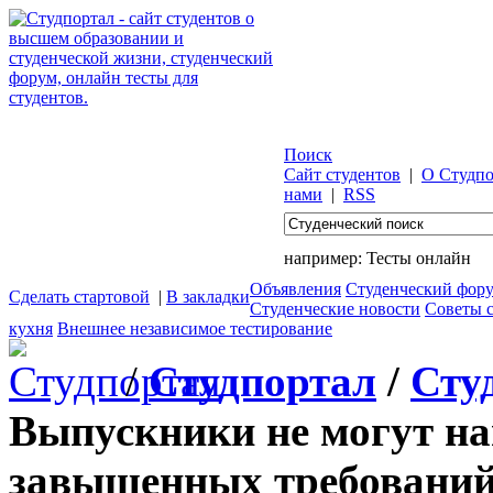
Поиск
Сайт студентов
|
О Студпо
нами
|
RSS
например:
Тесты онлайн
Объявления
Студенческий фор
Сделать стартовой
|
В закладки
Студенческие новости
Советы 
кухня
Внешнее независимое тестирование
/
Студпортал
/
Сту
Выпускники не могут най
завышенных требований