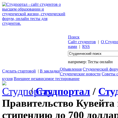
Поиск
Сайт студентов
|
О Студпо
нами
|
RSS
например:
Тесты онлайн
Объявления
Студенческий фор
Сделать стартовой
|
В закладки
Студенческие новости
Советы 
кухня
Внешнее независимое тестирование
/
Студпортал
/
Сту
Правительство Кувейта 
стипендию до 700 долла