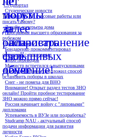
Студпортал
Студенческие новости
Заказывать ли курсовые работы или
писать самому?
Дизайн интерьера дома
Программы высшего образования за
рубежом
ЕвроПеревод
Бондаренко прокомментировал
ситуацию с дипломами
Бюро переводов
Министр встретился с выпускниками
Прокурор Казани предложил способ
остановить поборы в школах
Снег - не помеха для ВНО
Внимание! Открыт раздел тестов ЗНО
онлайн! Пройти пробное тестирование
ЗНО можно прямо сейчас!
Россия начинает войну с "липовыми"
дипломами
Успеваемость в ВУЗе или подработка?
Studcamp NAU - актуальный способ
подачи информации для развития
личности