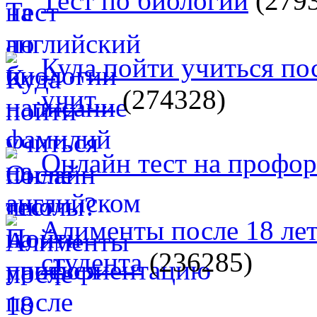
Тест по биологии
(279
Куда пойти учиться п
учит...
(274328)
Онлайн тест на профо
Алименты после 18 лет
студента
(236285)