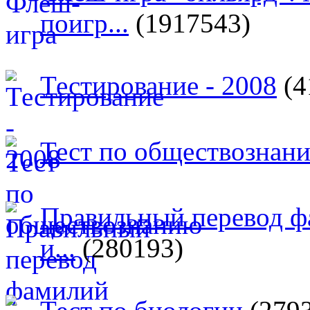
поигр...
(1917543)
Тестирование - 2008
(4
Тест по обществознан
Правильный перевод ф
и...
(280193)