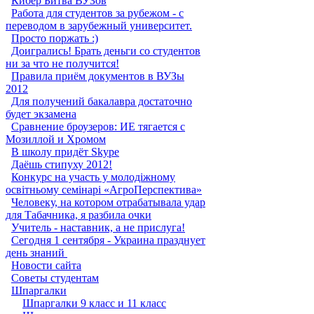
Кибер Битва ВУЗов
Работа для студентов за рубежом - с
переводом в зарубежный университет.
Просто поржать :)
Доигрались! Брать деньги со студентов
ни за что не получится!
Правила приём документов в ВУЗы
2012
Для получений бакалавра достаточно
будет экзамена
Сравнение броузеров: ИЕ тягается с
Мозиллой и Хромом
В школу придёт Skype
Даёшь стипуху 2012!
Конкурс на участь у молодіжному
освітньому семінарі «АгроПерспектива»
Человеку, на котором отрабатывала удар
для Табачника, я разбила очки
Учитель - наставник, а не прислуга!
Сегодня 1 сентября - Украина празднует
день знаний ‎
Новости сайта
Советы студентам
Шпаргалки
Шпаргалки 9 класс и 11 класс