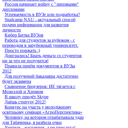
Россия начинает войну с "липовыми"
дипломами
Успеваемость в ВУЗе или подработка?
Studcamp NAU - актуальный способ
подачи информации для развития
личности
Кибер Битва ВУЗов
Работа для студентов за рубежом - с
переводом в зарубежный университет.
Просто поржать :)
Доигрались! Брать деньги со студентов
ни за что не получится!
Правила приём документов в ВУЗы
2012
Для получений бакалавра достаточно
будет экзамена
Сравнение броузеров: ИЕ тягается с
Мозиллой и Хромом
В школу придёт Skype
Даёшь стипуху 2012!
Конкурс на участь у молодіжному
освітньому семінарі «АгроПерспектива»
Человеку, на котором отрабатывала удар
для Табачника, я разбила очки
Учитель - наставник, а не прислуга!