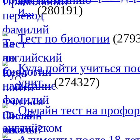
и...
(280191)
Тест по биологии
(279
Куда пойти учиться п
учит...
(274327)
Онлайн тест на профо
Алименты после 18 лет