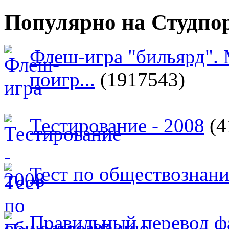
Популярно на Студпо
Флеш-игра "бильярд".
поигр...
(1917543)
Тестирование - 2008
(4
Тест по обществознан
Правильный перевод ф