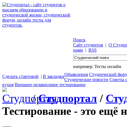
Поиск
Сайт студентов
|
О Студпо
нами
|
RSS
например:
Тесты онлайн
Объявления
Студенческий фор
Сделать стартовой
|
В закладки
Студенческие новости
Советы 
кухня
Внешнее независимое тестирование
/
Студпортал
/
Сту
Тестирование - это ещё н