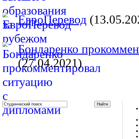
ЕвроПеревод
(13.05.20
Бондаренко прокоммент
(27.04.2021)
Studportal.net.ua - неофициальный студенческий сайт
о высшем образовании и студенческой жизни.
Студенческие новости, шпаргалки, софт, форум
студентов, живое общение в чате, студенческий
магазин и полезные советы, тесты ЕГЭ онлайн и