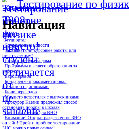
Тестирование по физик
Навигация
Студпортал
Студенческие новости
Заказывать ли курсовые работы или
писать самому?
Дизайн интерьера дома
Программы высшего образования за
рубежом
ЕвроПеревод
Бондаренко прокомментировал
ситуацию с дипломами
Бюро переводов
Министр встретился с выпускниками
Прокурор Казани предложил способ
остановить поборы в школах
Снег - не помеха для ВНО
Внимание! Открыт раздел тестов ЗНО
онлайн! Пройти пробное тестирование
ЗНО можно прямо сейчас!