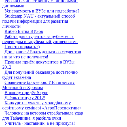
Россия начинает войну с "липовыми"
дипломами
Успеваемость в ВУЗе или подработка?
Studcamp NAU - актуальный способ
подачи информации для развития
личности
Кибер Битва ВУЗов
Работа для студентов за рубежом - с
переводом в зарубежный университет.
Просто поржать :)
Доигрались! Брать деньги со студентов
ни за что не получится!
Правила приём документов в ВУЗы
2012
Для получений бакалавра достаточно
будет экзамена
Сравнение броузеров: ИЕ тягается с
Мозиллой и Хромом
В школу придёт Skype
Даёшь стипуху 2012!
Конкурс на участь у молодіжному
освітньому семінарі «АгроПерспектива»
Человеку, на котором отрабатывала удар
для Табачника, я разбила очки
Учитель - наставник, а не прислуга!