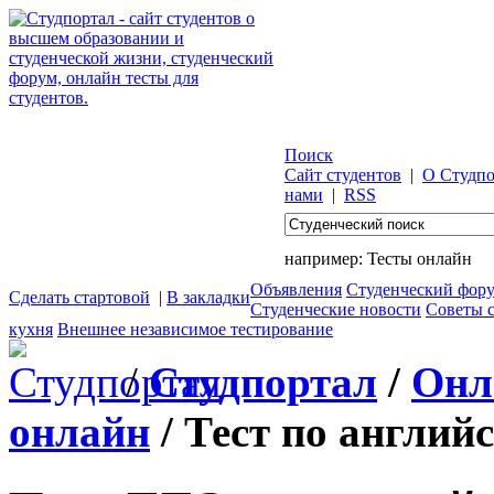
Поиск
Сайт студентов
|
О Студпо
нами
|
RSS
например:
Тесты онлайн
Объявления
Студенческий фор
Сделать стартовой
|
В закладки
Студенческие новости
Советы 
кухня
Внешнее независимое тестирование
/
Студпортал
/
Онл
онлайн
/ Тест по англий