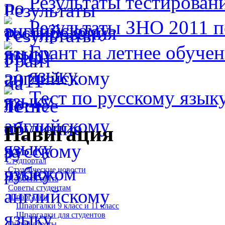
Результаты тестирован
Результаты ЗНО 2011 п
Грант на летнее обуче
языку
Тест по русскому язык
Навигация
Студпортал
Студенческие новости
Новости сайта
Советы студентам
Шпаргалки
Шпаргалки 9 класс и 11 класс
Шпаргалки для студентов
Онлайн тесты