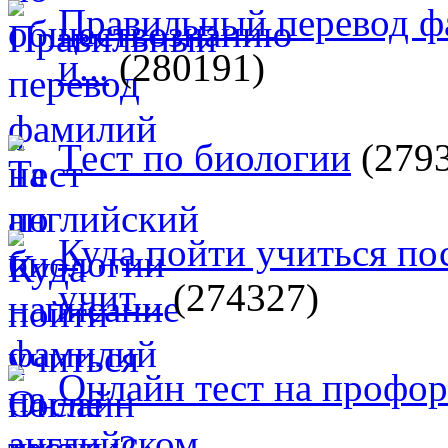
Правильный перевод ф
и...
(280191)
Тест по биологии
(279
Куда пойти учиться п
учит...
(274327)
Онлайн тест на профо