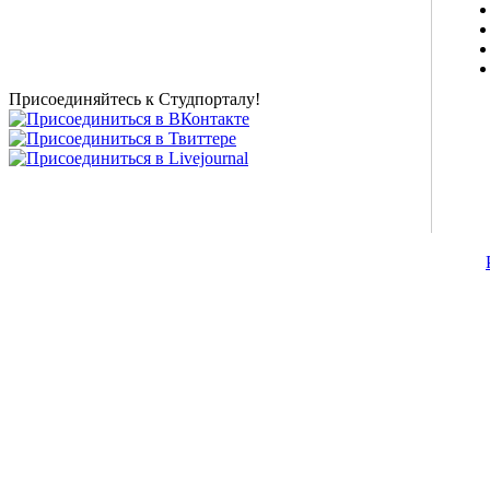
студентов, живое общение в чате, студенческий
магазин и полезные советы, тесты ЕГЭ онлайн и
новости внешнего тестирования собраны и
представлены на нашем студенческом сайте.
Присоединяйтесь к Студпорталу!
©2007-2013