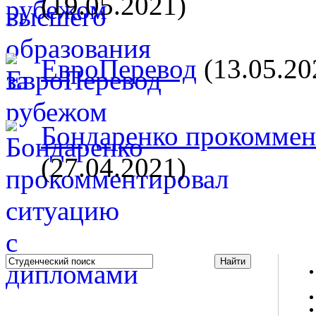
(19.05.2021)
ЕвроПеревод
(13.05.20
Бондаренко прокоммент
(27.04.2021)
Studportal.net.ua - неофициальный студенческий сайт
о высшем образовании и студенческой жизни.
Студенческие новости, шпаргалки, софт, форум