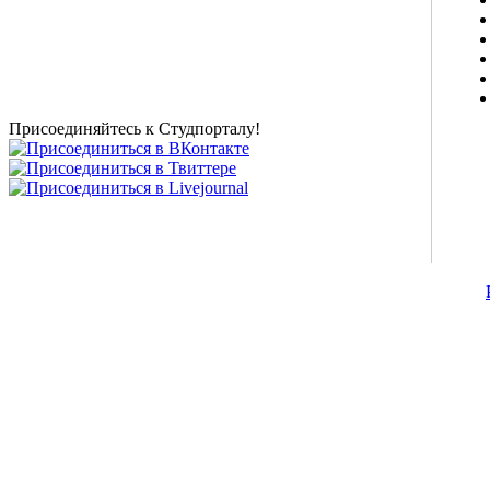
о высшем образовании и студенческой жизни.
Студенческие новости, шпаргалки, софт, форум
студентов, живое общение в чате, студенческий
магазин и полезные советы, тесты ЕГЭ онлайн и
новости внешнего тестирования собраны и
представлены на нашем студенческом сайте.
Присоединяйтесь к Студпорталу!
©2007-2013