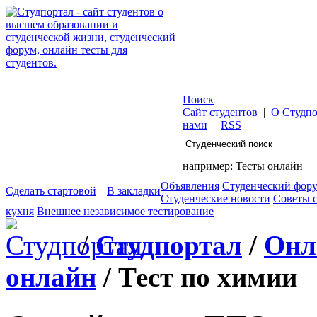
Поиск
Сайт студентов
|
О Студпо
нами
|
RSS
например:
Тесты онлайн
Объявления
Студенческий фор
Сделать стартовой
|
В закладки
Студенческие новости
Советы 
кухня
Внешнее независимое тестирование
/
Студпортал
/
Онл
онлайн
/ Тест по химии