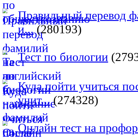
Правильный перевод ф
и...
(280193)
Тест по биологии
(279
Куда пойти учиться п
учит...
(274328)
Онлайн тест на профо