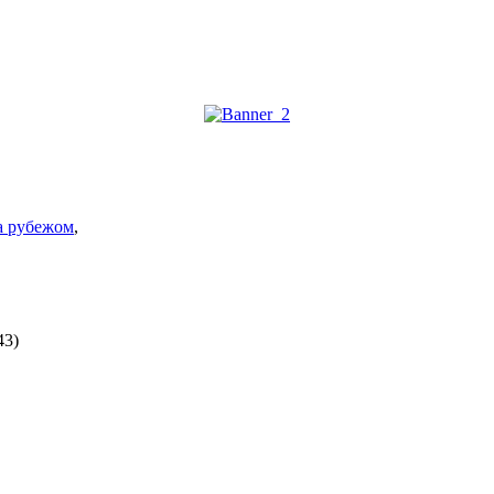
а рубежом
,
43)