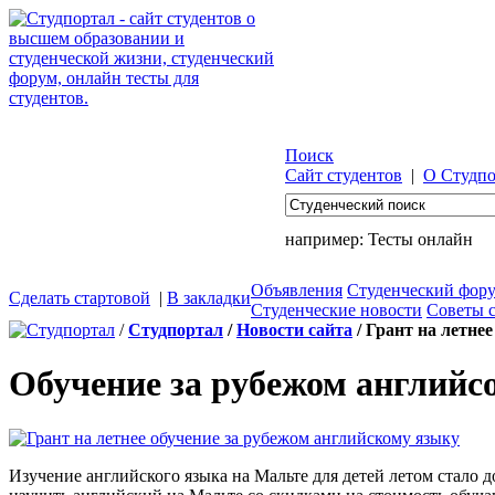
Поиск
Сайт студентов
|
О Студпо
например:
Тесты онлайн
Объявления
Студенческий фор
Сделать стартовой
|
В закладки
Студенческие новости
Советы 
/
Студпортал
/
Новости сайта
/ Грант на летне
Обучение за рубежом английс
Изучение английского языка на Мальте для детей летом стало 