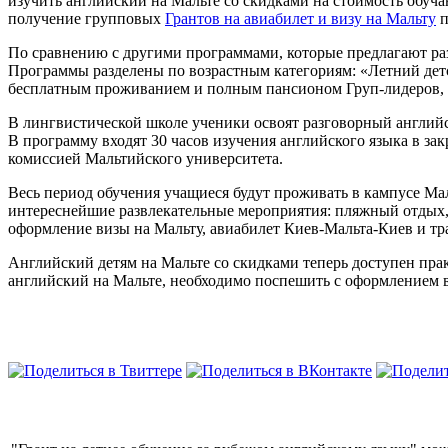
изучить английский на Мальте со скидками на стоимость обу
получение групповых
Грантов на авиабилет и визу на Мальту
п
По сравнению с другими программами, которые предлагают ра
Программы разделены по возрастным категориям: «Летний детск
бесплатным проживанием и полным пансионом Груп-лидеров, с
В лингвистической школе ученики освоят разговорный английс
В программу входят 30 часов изучения английского языка в за
комиссией Мальтийского университета.
Весь период обучения учащиеся будут проживать в кампусе Мал
интереснейшие развлекательные мероприятия: пляжный отдых,
оформление визы на Мальту, авиабилет Киев-Мальта-Киев и тр
Английский детям на Мальте со скидками теперь доступен прак
английский на Мальте, необходимо поспешить с оформлением 