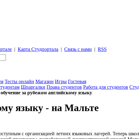
ртале
|
Карта Студпортала
|
Связь с нами
|
RSS
ум
Тесты онлайн
Магазин
Игры
Гостевая
студентам
Шпаргалки
Права студентов
Работа для студентов
Студ
е обучение за рубежом английскому языку
ому языку - на Мальте
доступным с организацией летних языковых лагерей. Теперь школ