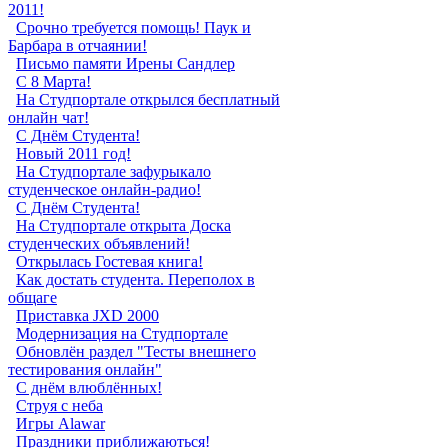
2011!
Срочно требуется помощь! Паук и
Барбара в отчаянии!
Письмо памяти Ирены Сандлер
С 8 Марта!
На Студпортале открылся бесплатный
онлайн чат!
С Днём Студента!
Новый 2011 год!
На Студпортале зафурыкало
студенческое онлайн-радио!
С Днём Студента!
На Студпортале открыта Доска
студенческих объявлений!
Открылась Гостевая книга!
Как достать студента. Переполох в
общаге
Приставка JXD 2000
Модернизация на Студпортале
Обновлён раздел "Тесты внешнего
тестирования онлайн"
С днём влюблённых!
Струя с неба
Игры Alawar
Праздники приближаються!