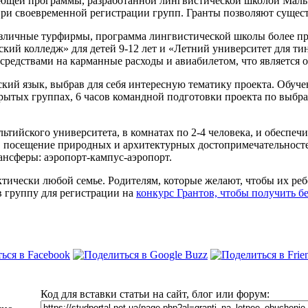
чающей программы, разработанной лингвистической школой Мал
ри своевременной регистрации групп. Гранты позволяют существ
зличные турфирмы, программа лингвистической школы более пре
ий колледж» для детей 9-12 лет и «Летний университет для тин
редствами на карманные расходы и авиабилетом, что является 
кий язык, выбрав для себя интересную тематику проекта. Обуче
крытых группах, 6 часов командной подготовки проекта по выбра
ьтийского университета, в комнатах по 2-4 человека, и обеспеч
 посещение природных и архитектурных достопримечательносте
ансферы: аэропорт-кампус-аэропорт.
тически любой семье. Родителям, которые желают, чтобы их ребе
в группу для регистрации на
конкурс Грантов, чтобы получить б
Код для вставки статьи на сайт, блог или форум: