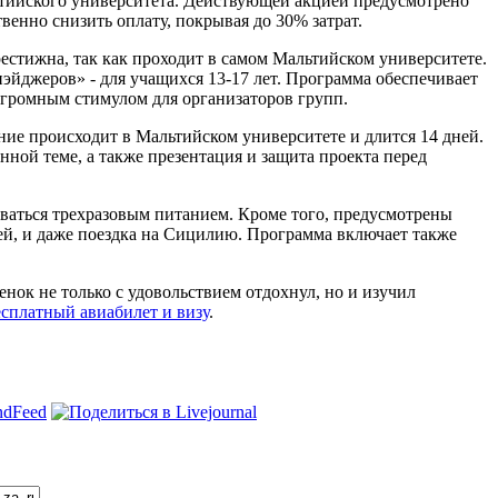
ьтийского университета. Действующей акцией предусмотрено
енно снизить оплату, покрывая до 30% затрат.
стижна, так как проходит в самом Мальтийском университете.
эйджеров» - для учащихся 13-17 лет. Программа обеспечивает
огромным стимулом для организаторов групп.
ние происходит в Мальтийском университете и длится 14 дней.
нной теме, а также презентация и защита проекта перед
иваться трехразовым питанием. Кроме того, предусмотрены
й, и даже поездка на Сицилию. Программа включает также
нок не только с удовольствием отдохнул, но и изучил
есплатный авиабилет и визу
.