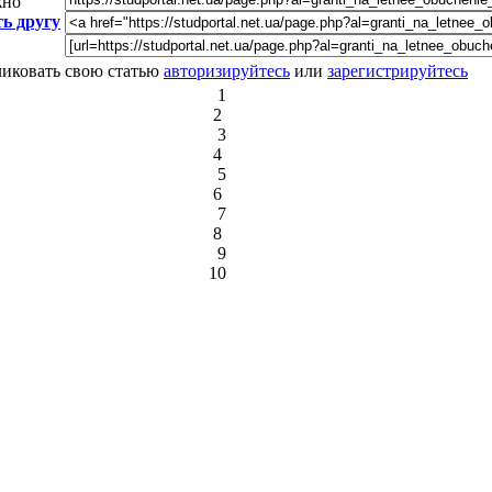
жно
ь другу
ликовать свою статью
авторизируйтесь
или
зарегистрируйтесь
1
2
3
4
5
6
7
8
9
10