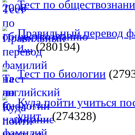
Тест по обществознан
Правильный перевод ф
и...
(280194)
Тест по биологии
(279
Куда пойти учиться п
учит...
(274328)