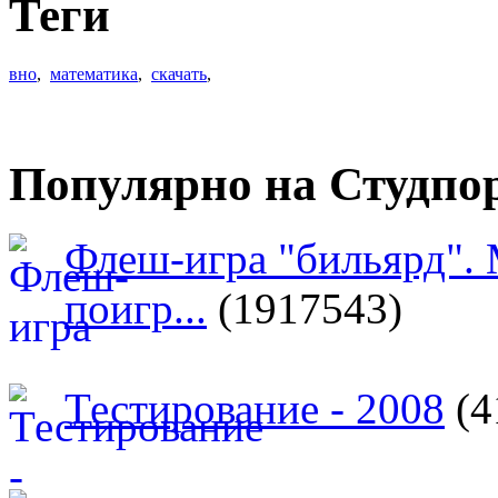
Теги
вно
,
математика
,
скачать
,
Популярно на Студпо
Флеш-игра "бильярд".
поигр...
(1917543)
Тестирование - 2008
(4