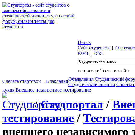
Поиск
Сайт студентов
|
О Студпо
нами
|
RSS
например:
Тесты онлайн
Объявления
Студенческий фор
Сделать стартовой
|
В закладки
Студенческие новости
Советы 
кухня
Внешнее независимое тестирование
/
Студпортал
/
Вне
тестирование
/
Тестиров
внешнего независимого 