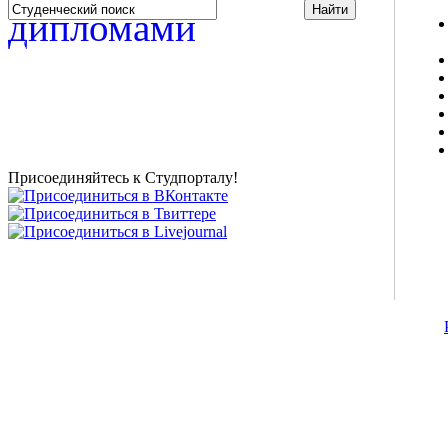
Studportal.net.ua - неофициальный студенческий сайт
о высшем образовании и студенческой жизни.
Студенческие новости, шпаргалки, софт, форум
студентов, живое общение в чате, студенческий
магазин и полезные советы, тесты ЕГЭ онлайн и
новости внешнего тестирования собраны и
представлены на нашем студенческом сайте.
Присоединяйтесь к Студпорталу!
©2007-2013