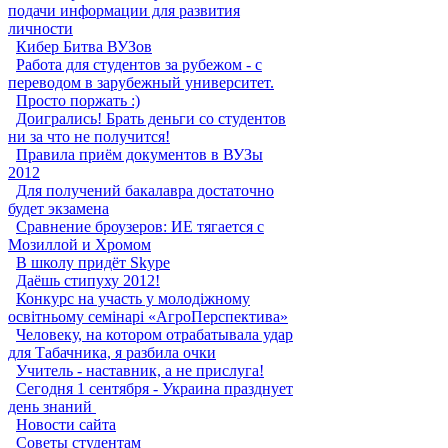
подачи информации для развития
личности
Кибер Битва ВУЗов
Работа для студентов за рубежом - с
переводом в зарубежный университет.
Просто поржать :)
Доигрались! Брать деньги со студентов
ни за что не получится!
Правила приём документов в ВУЗы
2012
Для получений бакалавра достаточно
будет экзамена
Сравнение броузеров: ИЕ тягается с
Мозиллой и Хромом
В школу придёт Skype
Даёшь стипуху 2012!
Конкурс на участь у молодіжному
освітньому семінарі «АгроПерспектива»
Человеку, на котором отрабатывала удар
для Табачника, я разбила очки
Учитель - наставник, а не прислуга!
Сегодня 1 сентября - Украина празднует
день знаний ‎
Новости сайта
Советы студентам