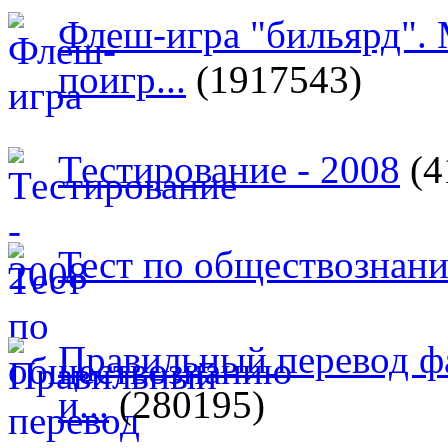
Флеш-игра "бильярд".
поигр...
(1917543)
Тестирование - 2008
(4
Тест по обществознан
Правильный перевод ф
и...
(280195)