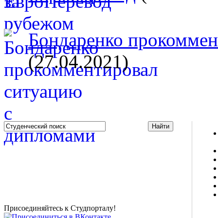
Бондаренко прокоммент
(27.04.2021)
Studportal.net.ua - неофициальный студенческий сайт
о высшем образовании и студенческой жизни.
Студенческие новости, шпаргалки, софт, форум
студентов, живое общение в чате, студенческий
магазин и полезные советы, тесты ЕГЭ онлайн и
новости внешнего тестирования собраны и
представлены на нашем студенческом сайте.
Присоединяйтесь к Студпорталу!