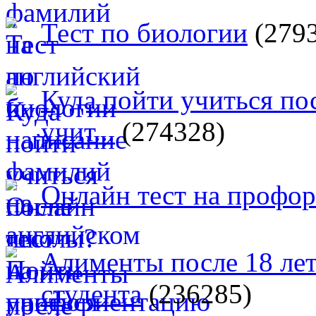
Тест по биологии
(279
Куда пойти учиться п
учит...
(274328)
Онлайн тест на профо
Алименты после 18 лет
студента
(236285)