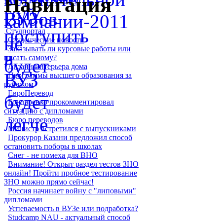
Навигация
Студпортал
Студенческие новости
Заказывать ли курсовые работы или
писать самому?
Дизайн интерьера дома
Программы высшего образования за
рубежом
ЕвроПеревод
Бондаренко прокомментировал
ситуацию с дипломами
Бюро переводов
Министр встретился с выпускниками
Прокурор Казани предложил способ
остановить поборы в школах
Снег - не помеха для ВНО
Внимание! Открыт раздел тестов ЗНО
онлайн! Пройти пробное тестирование
ЗНО можно прямо сейчас!
Россия начинает войну с "липовыми"
дипломами
Успеваемость в ВУЗе или подработка?
Studcamp NAU - актуальный способ