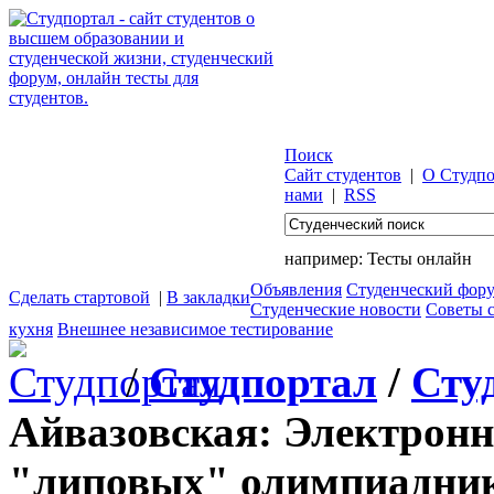
Поиск
Сайт студентов
|
О Студпо
нами
|
RSS
например:
Тесты онлайн
Объявления
Студенческий фор
Сделать стартовой
|
В закладки
Студенческие новости
Советы 
кухня
Внешнее независимое тестирование
/
Студпортал
/
Сту
Айвазовская: Электронн
"липовых" олимпиадни