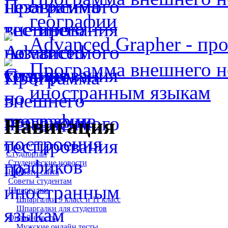
географии
Advanced Grapher - пр
Программа внешнего н
иностранным языкам
Навигация
Студпортал
Студенческие новости
Новости сайта
Советы студентам
Шпаргалки
Шпаргалки 9 класс и 11 класс
Шпаргалки для студентов
Онлайн тесты
Мужские онлайн тесты