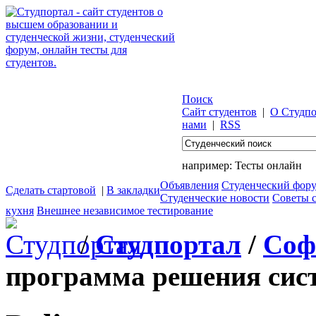
Поиск
Сайт студентов
|
О Студпо
нами
|
RSS
например:
Тесты онлайн
Объявления
Студенческий фор
Сделать стартовой
|
В закладки
Студенческие новости
Советы 
кухня
Внешнее независимое тестирование
/
Студпортал
/
Соф
программа решения сист