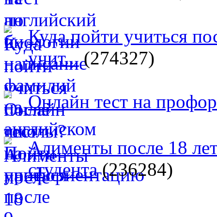
Куда пойти учиться п
учит...
(274327)
Онлайн тест на профо
Алименты после 18 лет
студента
(236284)