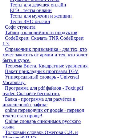
Тесты для девушек онлайн
ЕГЭ - тесты онлайн
Тесты для мужчин и женщин
Тесты ЗНО онлайн
Софт студента
Таблица калорийности продуктов
CodeExpert. Скачать TNR CodeExpert
1.3.
Справочник призывника - для тех, кто
хочет закосить от армии и тех, кто хочет
быть в курсе.
Теорема Виета. Квадратные уравнения.
Пакет прикладных программ TGV
Универсальный словарь - Universal
Vocabulary.
Программа для pdf файлов - Foxit pdf
reader. Скачайте бесплатно.
Балка - программа для расчётов в
инженерной графике
online переводчик от google - перевод
текста стал проще!
Online-словарь синонимов русского
языка
Толковый словарь Ожегова С.И. и
Шведовой Н.Ю.