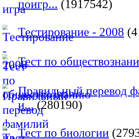
поигр...
(1917542)
Тестирование - 2008
(4
Тест по обществознан
Правильный перевод ф
и...
(280190)
Тест по биологии
(279