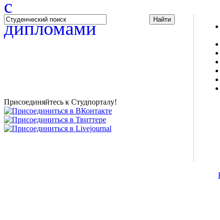
Studportal.net.ua - неофициальный студенческий сайт
о высшем образовании и студенческой жизни.
Студенческие новости, шпаргалки, софт, форум
студентов, живое общение в чате, студенческий
магазин и полезные советы, тесты ЕГЭ онлайн и
новости внешнего тестирования собраны и
представлены на нашем студенческом сайте.
Присоединяйтесь к Студпорталу!
©2007-2013