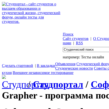
Поиск
Сайт студентов
|
О Студпо
нами
|
RSS
например:
Тесты онлайн
Объявления
Студенческий фор
Сделать стартовой
|
В закладки
Студенческие новости
Советы 
кухня
Внешнее независимое тестирование
/
Студпортал
/
Соф
Grapher - программа по