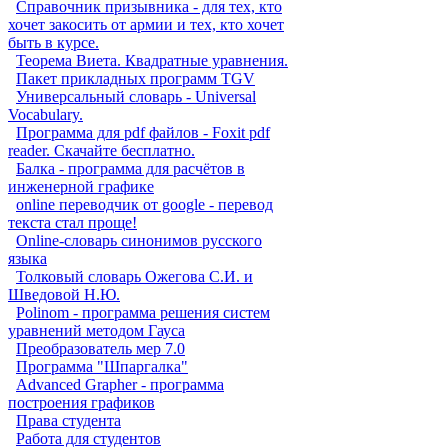
Справочник призывника - для тех, кто
хочет закосить от армии и тех, кто хочет
быть в курсе.
Теорема Виета. Квадратные уравнения.
Пакет прикладных программ TGV
Универсальный словарь - Universal
Vocabulary.
Программа для pdf файлов - Foxit pdf
reader. Скачайте бесплатно.
Балка - программа для расчётов в
инженерной графике
online переводчик от google - перевод
текста стал проще!
Online-словарь синонимов русского
языка
Толковый словарь Ожегова С.И. и
Шведовой Н.Ю.
Polinom - программа решения систем
уравнений методом Гауса
Преобразователь мер 7.0
Программа "Шпаргалка"
Advanced Grapher - программа
построения графиков
Права студента
Работа для студентов