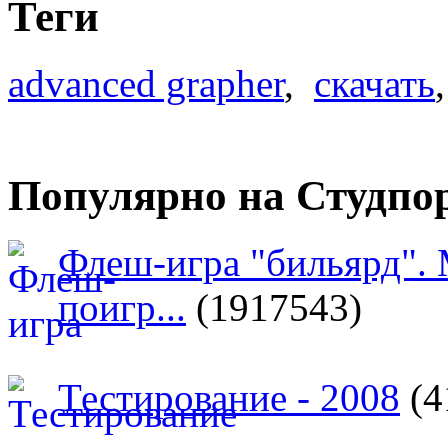
Теги
advanced grapher
,
скачать
Популярно на Студпо
Флеш-игра "бильярд".
поигр...
(1917543)
Тестирование - 2008
(4