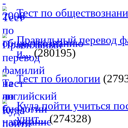
Тест по обществознан
Правильный перевод ф
и...
(280195)
Тест по биологии
(279
Куда пойти учиться п
учит...
(274328)