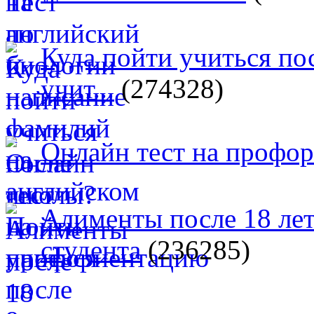
Куда пойти учиться п
учит...
(274328)
Онлайн тест на профо
Алименты после 18 лет
студента
(236285)