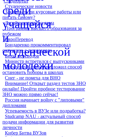
Студпортал
Студенческие новости
Заказывать ли курсовые работы или
писать самому?
Дизайн интерьера дома
Программы высшего образования за
рубежом
ЕвроПеревод
Бондаренко прокомментировал
ситуацию с дипломами
Бюро переводов
Министр встретился с выпускниками
Прокурор Казани предложил способ
остановить поборы в школах
Снег - не помеха для ВНО
Внимание! Открыт раздел тестов ЗНО
онлайн! Пройти пробное тестирование
ЗНО можно прямо сейчас!
Россия начинает войну с "липовыми"
дипломами
Успеваемость в ВУЗе или подработка?
Studcamp NAU - актуальный способ
подачи информации для развития
личности
Кибер Битва ВУЗов