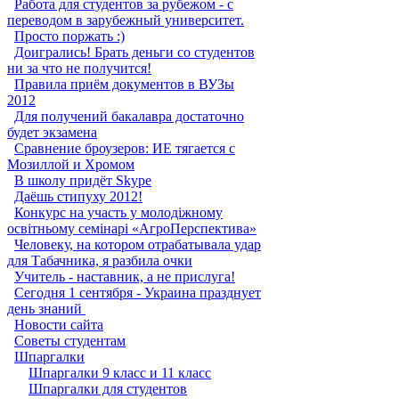
Работа для студентов за рубежом - с
переводом в зарубежный университет.
Просто поржать :)
Доигрались! Брать деньги со студентов
ни за что не получится!
Правила приём документов в ВУЗы
2012
Для получений бакалавра достаточно
будет экзамена
Сравнение броузеров: ИЕ тягается с
Мозиллой и Хромом
В школу придёт Skype
Даёшь стипуху 2012!
Конкурс на участь у молодіжному
освітньому семінарі «АгроПерспектива»
Человеку, на котором отрабатывала удар
для Табачника, я разбила очки
Учитель - наставник, а не прислуга!
Сегодня 1 сентября - Украина празднует
день знаний ‎
Новости сайта
Советы студентам
Шпаргалки
Шпаргалки 9 класс и 11 класс
Шпаргалки для студентов