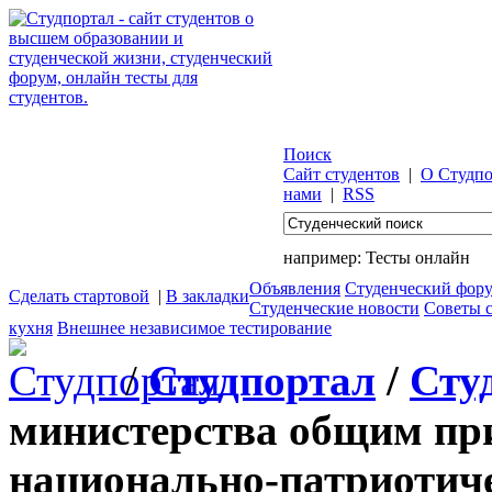
Поиск
Сайт студентов
|
О Студпо
нами
|
RSS
например:
Тесты онлайн
Объявления
Студенческий фор
Сделать стартовой
|
В закладки
Студенческие новости
Советы 
кухня
Внешнее независимое тестирование
/
Студпортал
/
Сту
министерства общим пр
национально-патриотич