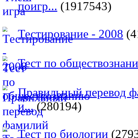
поигр...
(1917543)
Тестирование - 2008
(4
Тест по обществознан
Правильный перевод ф
и...
(280194)
Тест по биологии
(279