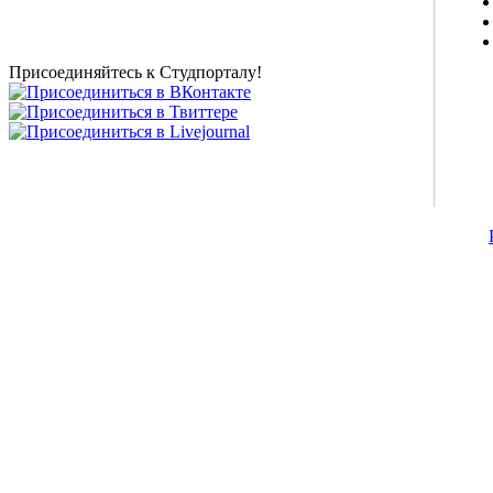
магазин и полезные советы, тесты ЕГЭ онлайн и
новости внешнего тестирования собраны и
представлены на нашем студенческом сайте.
Присоединяйтесь к Студпорталу!
©2007-2013