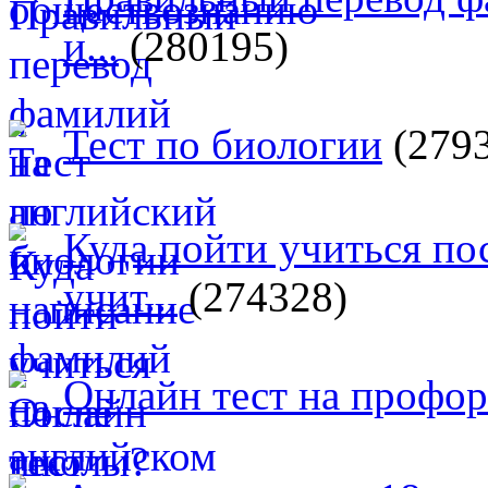
и...
(280195)
Тест по биологии
(279
Куда пойти учиться п
учит...
(274328)
Онлайн тест на профо