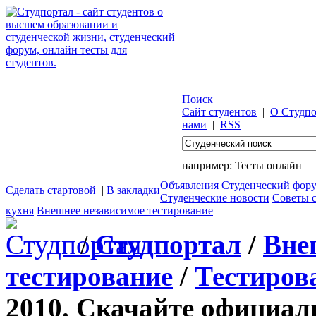
Поиск
Сайт студентов
|
О Студпо
нами
|
RSS
например:
Тесты онлайн
Объявления
Студенческий фор
Сделать стартовой
|
В закладки
Студенческие новости
Советы 
кухня
Внешнее независимое тестирование
/
Студпортал
/
Вне
тестирование
/
Тестиров
2010. Скачайте официал