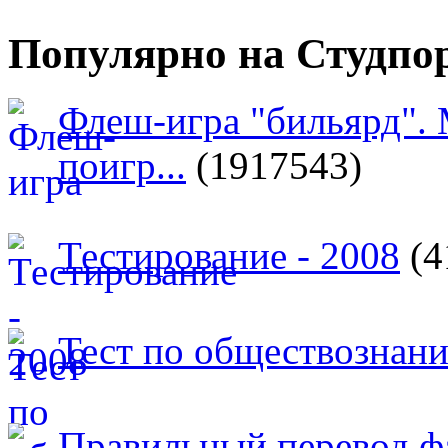
Популярно на Студпо
Флеш-игра "бильярд".
поигр...
(1917543)
Тестирование - 2008
(4
Тест по обществознан
Правильный перевод ф