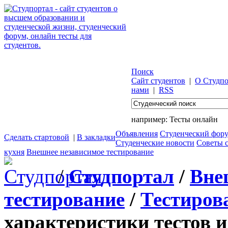
Поиск
Сайт студентов
|
О Студпо
нами
|
RSS
например:
Тесты онлайн
Объявления
Студенческий фор
Сделать стартовой
|
В закладки
Студенческие новости
Советы 
кухня
Внешнее независимое тестирование
/
Студпортал
/
Вне
тестирование
/
Тестиров
характеристики тестов 