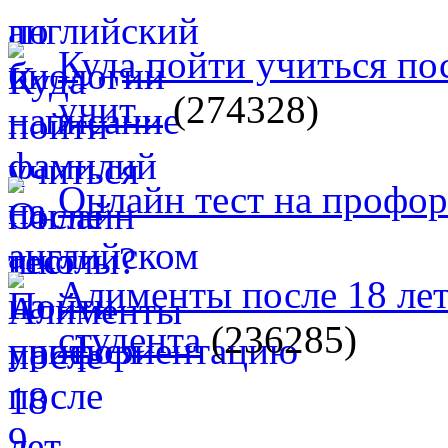
Куда пойти учиться п
учит...
(274328)
Онлайн тест на профо
Алименты после 18 лет
студента
(236285)