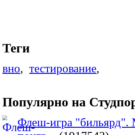
Теги
вно
,
тестирование
,
Популярно на Студпо
Флеш-игра "бильярд".