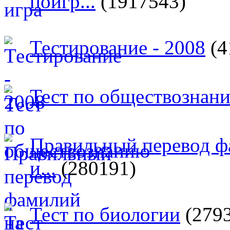
поигр...
(1917543)
Тестирование - 2008
(4
Тест по обществознан
Правильный перевод ф
и...
(280191)
Тест по биологии
(279