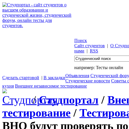
Поиск
Сайт студентов
|
О Студпо
нами
|
RSS
например:
Тесты онлайн
Объявления
Студенческий фор
Сделать стартовой
|
В закладки
Студенческие новости
Советы 
кухня
Внешнее независимое тестирование
/
Студпортал
/
Вне
тестирование
/
Тестиров
ВНО будут проверять по