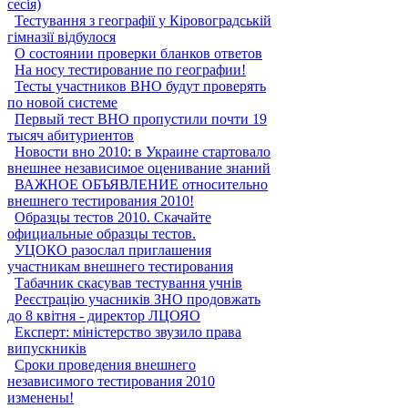
сесія)
Тестування з географії у Кіровоградській
гімназії відбулося
О состоянии проверки бланков ответов
На носу тестирование по географии!
Тесты участников ВНО будут проверять
по новой системе
Первый тест ВНО пропустили почти 19
тысяч абитуриентов
Новости вно 2010: в Украине стартовало
внешнее независимое оценивание знаний
ВАЖНОЕ ОБЪЯВЛЕНИЕ относительно
внешнего тестирования 2010!
Образцы тестов 2010. Скачайте
официальные образцы тестов.
УЦОКО разослал приглашения
участникам внешнего тестирования
Табачник скасував тестування учнів
Реєстрацію учасників ЗНО продовжать
до 8 квітня - директор ЛЦОЯО
Експерт: міністерство звузило права
випускників
Сроки проведения внешнего
независимого тестирования 2010
изменены!