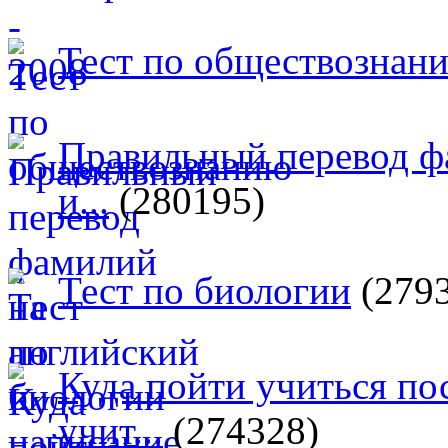
Тест по обществознан
Правильный перевод ф
и...
(280195)
Тест по биологии
(279
Куда пойти учиться п
учит...
(274328)