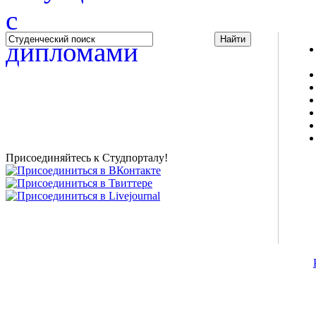
Studportal.net.ua - неофициальный студенческий сайт
о высшем образовании и студенческой жизни.
Студенческие новости, шпаргалки, софт, форум
студентов, живое общение в чате, студенческий
магазин и полезные советы, тесты ЕГЭ онлайн и
новости внешнего тестирования собраны и
представлены на нашем студенческом сайте.
Присоединяйтесь к Студпорталу!
©2007-2013