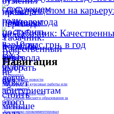
С прицелом на карьеру
этого года
Табачник: Качественны
10 тыс.грн. в год
Навигация
Студпортал
Студенческие новости
Заказывать ли курсовые работы или
писать самому?
Дизайн интерьера дома
Программы высшего образования за
рубежом
ЕвроПеревод
Бондаренко прокомментировал