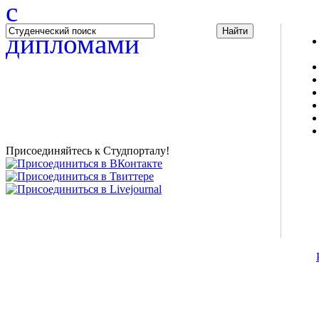
Studportal.net.ua - неофициальный студенческий сайт
о высшем образовании и студенческой жизни.
Студенческие новости, шпаргалки, софт, форум
студентов, живое общение в чате, студенческий
магазин и полезные советы, тесты ЕГЭ онлайн и
новости внешнего тестирования собраны и
представлены на нашем студенческом сайте.
Присоединяйтесь к Студпорталу!
©2007-2013