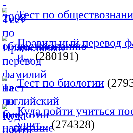
Тест по обществознан
Правильный перевод ф
и...
(280191)
Тест по биологии
(279
Куда пойти учиться п
учит...
(274328)