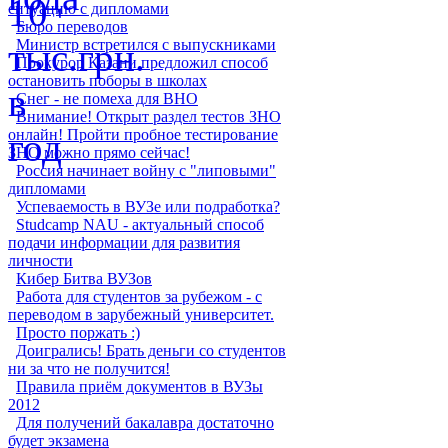
ситуацию с дипломами
Бюро переводов
Министр встретился с выпускниками
Прокурор Казани предложил способ
остановить поборы в школах
Снег - не помеха для ВНО
Внимание! Открыт раздел тестов ЗНО
онлайн! Пройти пробное тестирование
ЗНО можно прямо сейчас!
Россия начинает войну с "липовыми"
дипломами
Успеваемость в ВУЗе или подработка?
Studcamp NAU - актуальный способ
подачи информации для развития
личности
Кибер Битва ВУЗов
Работа для студентов за рубежом - с
переводом в зарубежный университет.
Просто поржать :)
Доигрались! Брать деньги со студентов
ни за что не получится!
Правила приём документов в ВУЗы
2012
Для получений бакалавра достаточно
будет экзамена