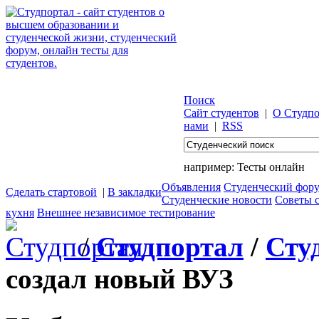
Поиск
Сайт студентов
|
О Студпо
нами
|
RSS
например:
Тесты онлайн
Объявления
Студенческий фор
Сделать стартовой
|
В закладки
Студенческие новости
Советы 
кухня
Внешнее независимое тестирование
/
Студпортал
/
Сту
создал новый ВУЗ