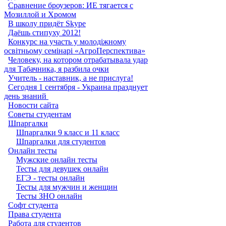
Сравнение броузеров: ИЕ тягается с
Мозиллой и Хромом
В школу придёт Skype
Даёшь стипуху 2012!
Конкурс на участь у молодіжному
освітньому семінарі «АгроПерспектива»
Человеку, на котором отрабатывала удар
для Табачника, я разбила очки
Учитель - наставник, а не прислуга!
Сегодня 1 сентября - Украина празднует
день знаний ‎
Новости сайта
Советы студентам
Шпаргалки
Шпаргалки 9 класс и 11 класс
Шпаргалки для студентов
Онлайн тесты
Мужские онлайн тесты
Тесты для девушек онлайн
ЕГЭ - тесты онлайн
Тесты для мужчин и женщин
Тесты ЗНО онлайн
Софт студента
Права студента
Работа для студентов