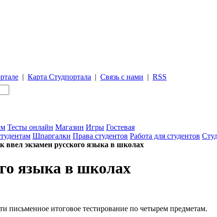
ртале
|
Карта Студпортала
|
Связь с нами
|
RSS
ум
Тесты онлайн
Магазин
Игры
Гостевая
студентам
Шпаргалки
Права студентов
Работа для студентов
Студ
к ввел экзамен русского языка в школах
ого языка в школах
йти письменное итоговое тестирование по четырем предметам.