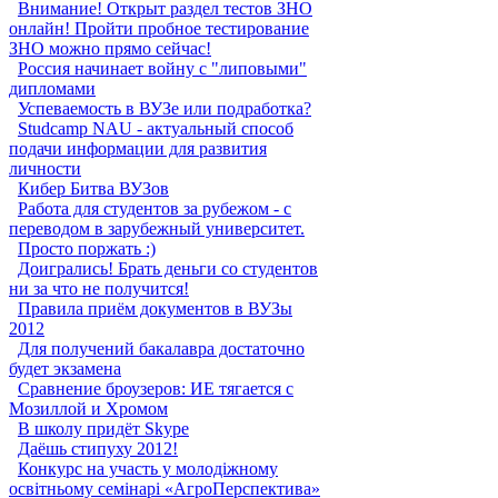
Внимание! Открыт раздел тестов ЗНО
онлайн! Пройти пробное тестирование
ЗНО можно прямо сейчас!
Россия начинает войну с "липовыми"
дипломами
Успеваемость в ВУЗе или подработка?
Studcamp NAU - актуальный способ
подачи информации для развития
личности
Кибер Битва ВУЗов
Работа для студентов за рубежом - с
переводом в зарубежный университет.
Просто поржать :)
Доигрались! Брать деньги со студентов
ни за что не получится!
Правила приём документов в ВУЗы
2012
Для получений бакалавра достаточно
будет экзамена
Сравнение броузеров: ИЕ тягается с
Мозиллой и Хромом
В школу придёт Skype
Даёшь стипуху 2012!
Конкурс на участь у молодіжному
освітньому семінарі «АгроПерспектива»