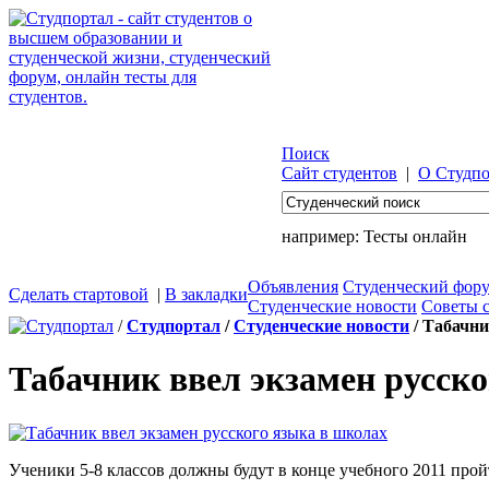
Поиск
Сайт студентов
|
О Студпо
например:
Тесты онлайн
Объявления
Студенческий фор
Сделать стартовой
|
В закладки
Студенческие новости
Советы 
/
Студпортал
/
Студенческие новости
/ Табачни
Табачник ввел экзамен русск
Ученики 5-8 классов должны будут в конце учебного 2011 про