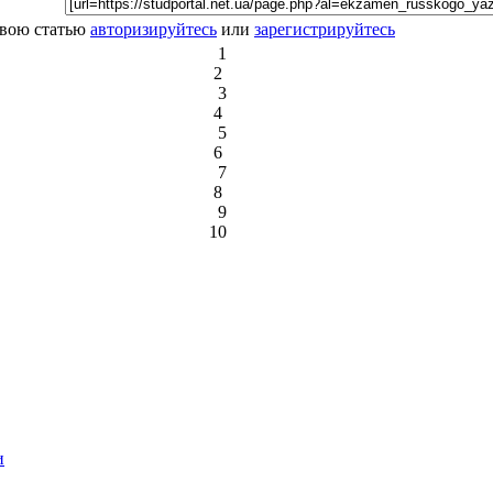
свою статью
авторизируйтесь
или
зарегистрируйтесь
1
2
3
4
5
6
7
8
9
10
и