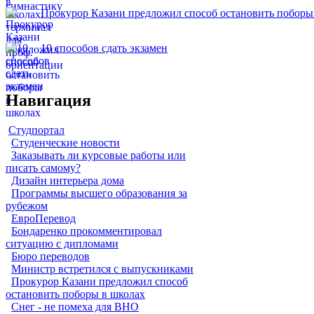
Прокурор Казани предложил способ остановить поборы
10 способов сдать экзамен
Навигация
Студпортал
Студенческие новости
Заказывать ли курсовые работы или
писать самому?
Дизайн интерьера дома
Программы высшего образования за
рубежом
ЕвроПеревод
Бондаренко прокомментировал
ситуацию с дипломами
Бюро переводов
Министр встретился с выпускниками
Прокурор Казани предложил способ
остановить поборы в школах
Снег - не помеха для ВНО