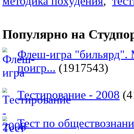
методика похудения
,
тес
Популярно на Студпо
Флеш-игра "бильярд".
поигр...
(1917543)
Тестирование - 2008
(4
Тест по обществознан