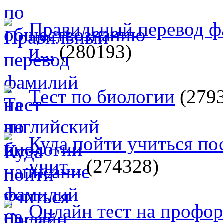
Правильный перевод ф
и...
(280193)
Тест по биологии
(279
Куда пойти учиться п
учит...
(274328)
Онлайн тест на профо