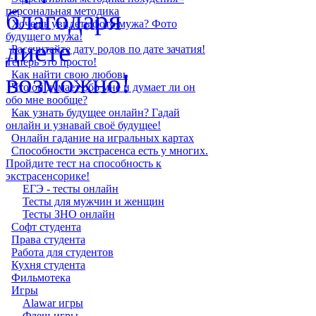
персональная методика
Хочешь увидеть фото мужа? Фото
будущего мужа!
Рассчитайте дату родов по дате зачатия!
Теперь это просто!
Как найти свою любовь
Что он думает обо мне и думает ли он
обо мне вообще?
Как узнать будущее онлайн? Гадай
онлайн и узнавай своё будущее!
Онлайн гадание на игральных картах
Способности экстрасенса есть у многих.
Пройдите тест на способность к
экстрасенсорике!
ЕГЭ - тесты онлайн
Тесты для мужчин и женщин
Тесты ЗНО онлайн
Софт студента
Права студента
Работа для студентов
Кухня студента
Фильмотека
Игры
Alawar игры
Флеш-игры