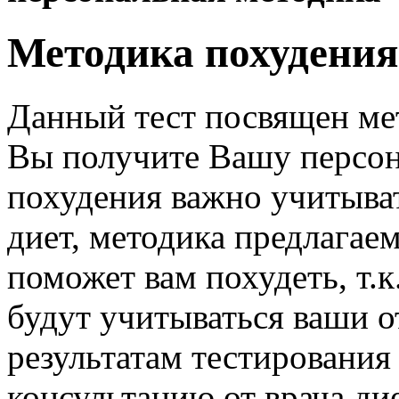
Методика похудения
Данный
тест
посвящен
ме
Вы
получите
Вашу
персо
похудения
важно
учитыва
диет
,
методика
предлагае
поможет
вам
похудеть
, т.
будут
учитываться
ваши
о
результатам
тестирования
консультацию
от
врача
ди