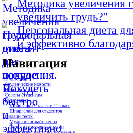
Методика увеличения г
увеличить грудь?"
Персональная диета дл
и эффективно благодар
Навигация
Студпортал
Студенческие новости
Новости сайта
Советы студентам
Шпаргалки
Шпаргалки 9 класс и 11 класс
Шпаргалки для студентов
Онлайн тесты
Мужские онлайн тесты
Тесты для девушек онлайн
Эффективная методика похудения -