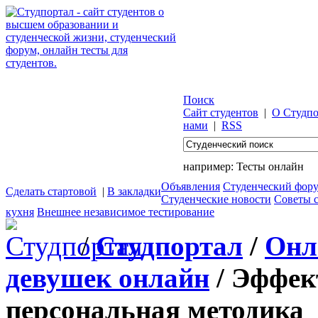
Поиск
Сайт студентов
|
О Студпо
нами
|
RSS
например:
Тесты онлайн
Объявления
Студенческий фор
Сделать стартовой
|
В закладки
Студенческие новости
Советы 
кухня
Внешнее независимое тестирование
/
Студпортал
/
Онл
девушек онлайн
/ Эффек
персональная методика