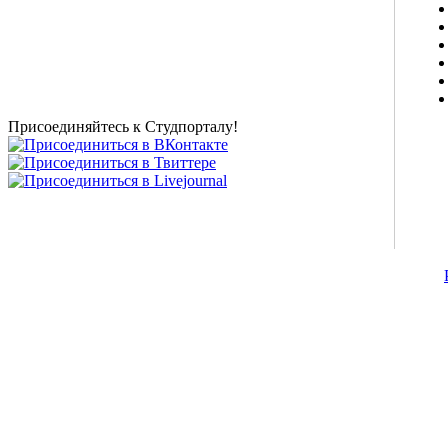
о высшем образовании и студенческой жизни.
Студенческие новости, шпаргалки, софт, форум
студентов, живое общение в чате, студенческий
магазин и полезные советы, тесты ЕГЭ онлайн и
новости внешнего тестирования собраны и
представлены на нашем студенческом сайте.
Присоединяйтесь к Студпорталу!
©2007-2013