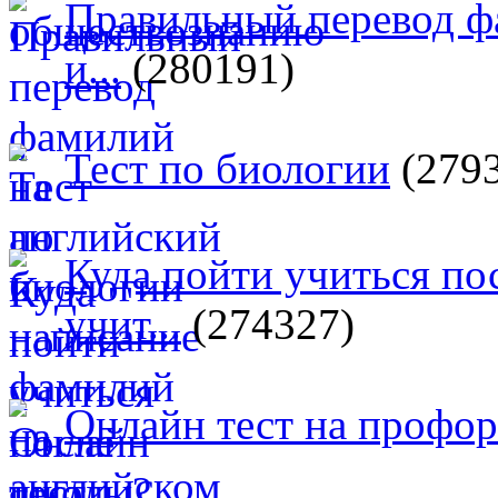
Правильный перевод ф
и...
(280191)
Тест по биологии
(279
Куда пойти учиться п
учит...
(274327)
Онлайн тест на профо