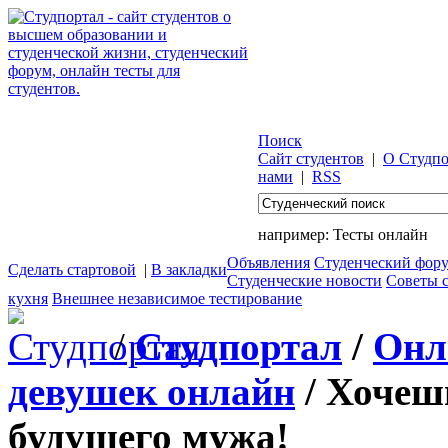
Поиск
Сайт студентов
|
О Студпо
нами
|
RSS
например:
Тесты онлайн
Объявления
Студенческий фор
Сделать стартовой
|
В закладки
Студенческие новости
Советы 
кухня
Внешнее независимое тестирование
/
Студпортал
/
Онл
девушек онлайн
/ Хочеш
будущего мужа!