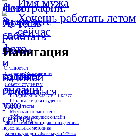
Имя мужа
Хочешь работать летом
сейчас
Навигация
Студпортал
Студенческие новости
Новости сайта
Советы студентам
Шпаргалки
Шпаргалки 9 класс и 11 класс
Шпаргалки для студентов
Онлайн тесты
Мужские онлайн тесты
Тесты для девушек онлайн
Эффективная методика похудения -
персональная методика
Хочешь увидеть фото мужа? Фото