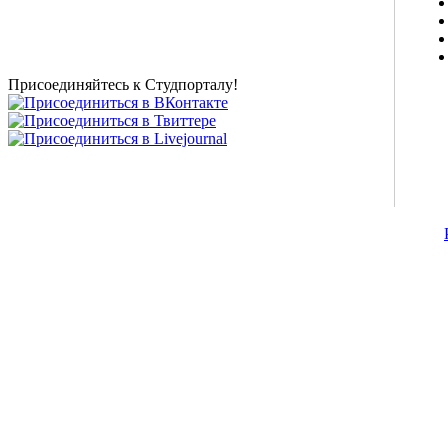
студентов, живое общение в чате, студенческий
магазин и полезные советы, тесты ЕГЭ онлайн и
новости внешнего тестирования собраны и
представлены на нашем студенческом сайте.
Присоединяйтесь к Студпорталу!
©2007-2013