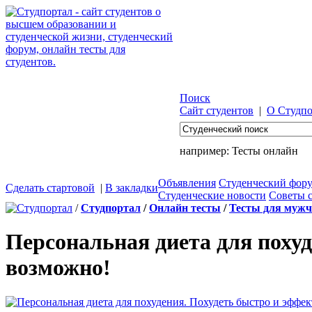
Поиск
Сайт студентов
|
О Студпо
например:
Тесты онлайн
Объявления
Студенческий фор
Сделать стартовой
|
В закладки
Студенческие новости
Советы 
/
Студпортал
/
Онлайн тесты
/
Тесты для муж
Персональная диета для похуд
возможно!