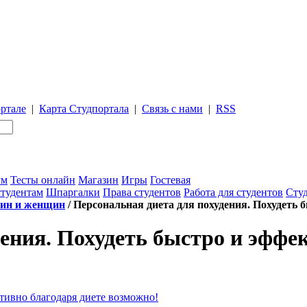
ртале
|
Карта Студпортала
|
Связь с нами
|
RSS
ум
Тесты онлайн
Магазин
Игры
Гостевая
студентам
Шпаргалки
Права студентов
Работа для студентов
Студ
чин и женщин
/ Персональная диета для похудения. Похудеть 
ения. Похудеть быстро и эффе