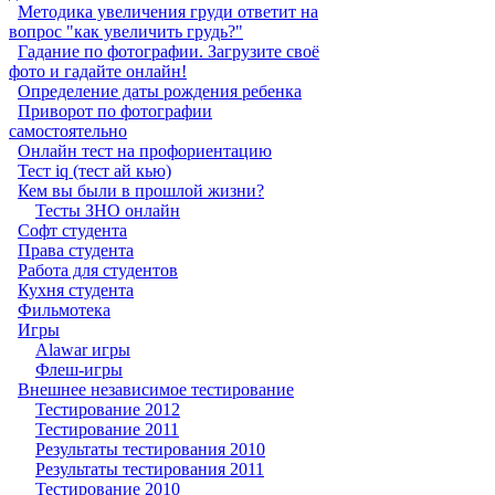
Методика увеличения груди ответит на
вопрос "как увеличить грудь?"
Гадание по фотографии. Загрузите своё
фото и гадайте онлайн!
Определение даты рождения ребенка
Приворот по фотографии
самостоятельно
Онлайн тест на профориентацию
Тест iq (тест ай кью)
Кем вы были в прошлой жизни?
Тесты ЗНО онлайн
Софт студента
Права студента
Работа для студентов
Кухня студента
Фильмотека
Игры
Alawar игры
Флеш-игры
Внешнее независимое тестирование
Тестирование 2012
Тестирование 2011
Результаты тестирования 2010
Результаты тестирования 2011
Тестирование 2010