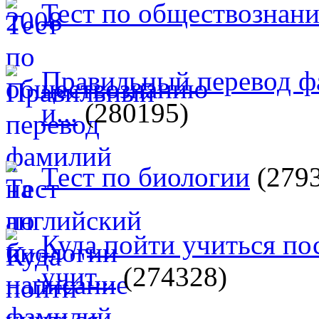
Тест по обществознан
Правильный перевод ф
и...
(280195)
Тест по биологии
(279
Куда пойти учиться п
учит...
(274328)