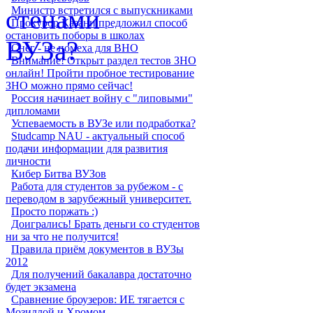
Министр встретился с выпускниками
Прокурор Казани предложил способ
остановить поборы в школах
Снег - не помеха для ВНО
Внимание! Открыт раздел тестов ЗНО
онлайн! Пройти пробное тестирование
ЗНО можно прямо сейчас!
Россия начинает войну с "липовыми"
дипломами
Успеваемость в ВУЗе или подработка?
Studcamp NAU - актуальный способ
подачи информации для развития
личности
Кибер Битва ВУЗов
Работа для студентов за рубежом - с
переводом в зарубежный университет.
Просто поржать :)
Доигрались! Брать деньги со студентов
ни за что не получится!
Правила приём документов в ВУЗы
2012
Для получений бакалавра достаточно
будет экзамена
Сравнение броузеров: ИЕ тягается с
Мозиллой и Хромом