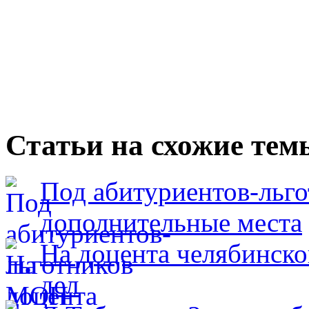
Статьи на схожие тем
Под абитуриентов-льг
дополнительные места
На доцента челябинско
дел