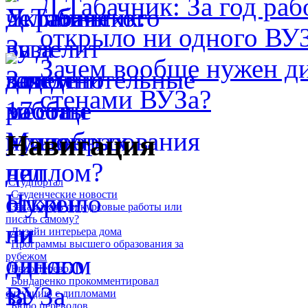
Д.Табачник: За год ра
открыло ни одного ВУ
Зачем вообще нужен д
стенами ВУЗа?
Навигация
Студпортал
Студенческие новости
Заказывать ли курсовые работы или
писать самому?
Дизайн интерьера дома
Программы высшего образования за
рубежом
ЕвроПеревод
Бондаренко прокомментировал
ситуацию с дипломами
Бюро переводов