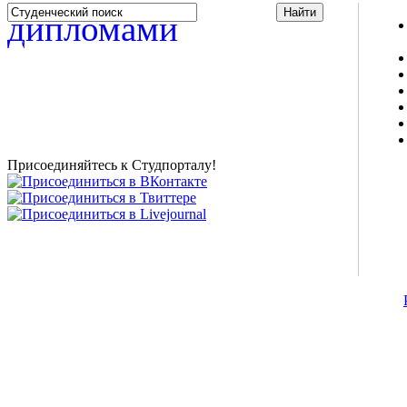
Studportal.net.ua - неофициальный студенческий сайт
о высшем образовании и студенческой жизни.
Студенческие новости, шпаргалки, софт, форум
студентов, живое общение в чате, студенческий
магазин и полезные советы, тесты ЕГЭ онлайн и
новости внешнего тестирования собраны и
представлены на нашем студенческом сайте.
Присоединяйтесь к Студпорталу!
©2007-2013