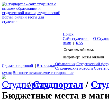
Поиск
Сайт студентов
|
О Студпо
нами
|
RSS
например:
Тесты онлайн
Объявления
Студенческий фор
Сделать стартовой
|
В закладки
Студенческие новости
Советы 
кухня
Внешнее независимое тестирование
/
Студпортал
/
Сту
Бюджетные места в маги