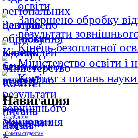
освіти
Завершено обробку від
результати зовнішнього
Кінець безоплатної осв
Міністерство освіти і 
Комітет з питань науки 
Навигация
Студпортал
Студенческие новости
Новости сайта
Советы студентам