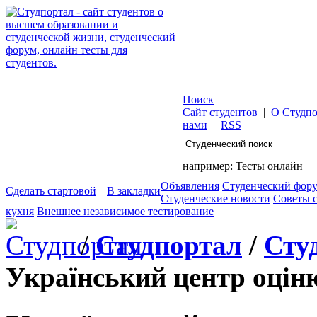
Поиск
Сайт студентов
|
О Студпо
нами
|
RSS
например:
Тесты онлайн
Объявления
Студенческий фор
Сделать стартовой
|
В закладки
Студенческие новости
Советы 
кухня
Внешнее независимое тестирование
/
Студпортал
/
Сту
Український центр оціню