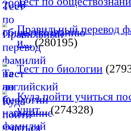
Тест по обществознан
Правильный перевод ф
и...
(280195)
Тест по биологии
(279
Куда пойти учиться п
учит...
(274328)