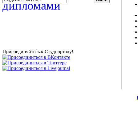
Studportal.net.ua - неофициальный студенческий сайт
о высшем образовании и студенческой жизни.
Студенческие новости, шпаргалки, софт, форум
студентов, живое общение в чате, студенческий
магазин и полезные советы, тесты ЕГЭ онлайн и
новости внешнего тестирования собраны и
представлены на нашем студенческом сайте.
Присоединяйтесь к Студпорталу!
©2007-2013