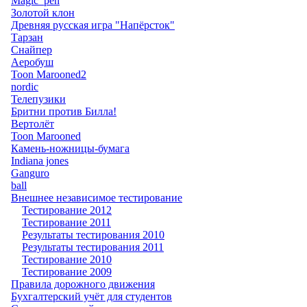
Magic_pen
Золотой клон
Древняя русская игра "Напёрсток"
Тарзан
Снайпер
Аеробуш
Toon Marooned2
nordic
Телепузики
Бритни против Билла!
Вертолёт
Toon Marooned
Камень-ножницы-бумага
Indiana jones
Ganguro
ball
Внешнее независимое тестирование
Тестирование 2012
Тестирование 2011
Результаты тестирования 2010
Результаты тестирования 2011
Тестирование 2010
Тестирование 2009
Правила дорожного движения
Бухгалтерский учёт для студентов