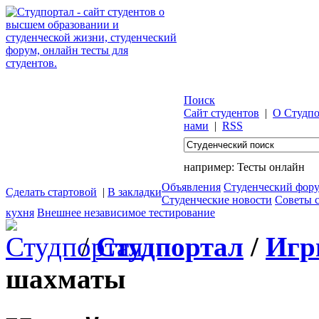
Поиск
Сайт студентов
|
О Студпо
нами
|
RSS
например:
Тесты онлайн
Объявления
Студенческий фор
Сделать стартовой
|
В закладки
Студенческие новости
Советы 
кухня
Внешнее независимое тестирование
/
Студпортал
/
Игр
шахматы