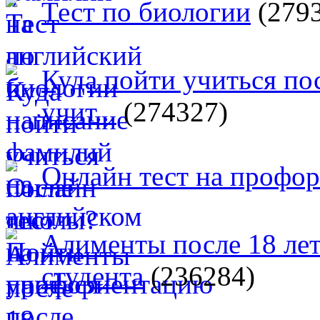
Тест по биологии
(279
Куда пойти учиться п
учит...
(274327)
Онлайн тест на профо
Алименты после 18 лет
студента
(236284)