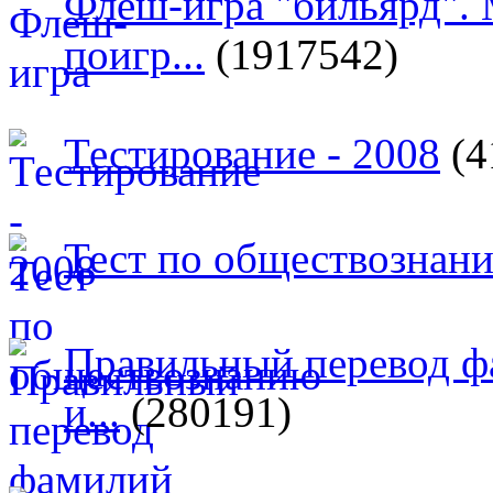
Флеш-игра "бильярд".
поигр...
(1917542)
Тестирование - 2008
(4
Тест по обществознан
Правильный перевод ф
и...
(280191)