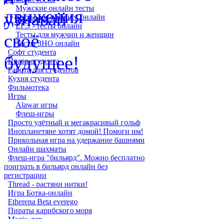
Мужские онлайн тесты
Тесты для девушек онлайн
ЕГЭ - тесты онлайн
Тесты для мужчин и женщин
Тесты ЗНО онлайн
Софт студента
Права студента
Работа для студентов
Кухня студента
Фильмотека
Игры
Alawar игры
Флеш-игры
Просто улётный и мегакрасивый гольф
Инопланетяне хотят домой! Помоги им!
Прикольная игра на удержание башнями
Онлайн шахматы
Флеш-игра "бильярд". Можно бесплатно
поиграть в бильярд онлайн без
регистрации
Thread - растяни нитки!
Игра Ботва-онлайн
Etherena Beta everego
Пираты карибского моря