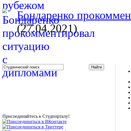
Бондаренко прокоммент
(27.04.2021)
Studportal.net.ua - неофициальный студенческий сайт
о высшем образовании и студенческой жизни.
Студенческие новости, шпаргалки, софт, форум
студентов, живое общение в чате, студенческий
магазин и полезные советы, тесты ЕГЭ онлайн и
новости внешнего тестирования собраны и
представлены на нашем студенческом сайте.
Присоединяйтесь к Студпорталу!