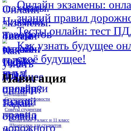
Онлайн экзамены: онл
знаний правил дорожн
Тесты онлайн: тест П
Как узнать будущее он
своё будущее!
Навигация
Студпортал
Студенческие новости
Новости сайта
Советы студентам
Шпаргалки
Шпаргалки 9 класс и 11 класс
Шпаргалки для студентов
Онлайн тесты