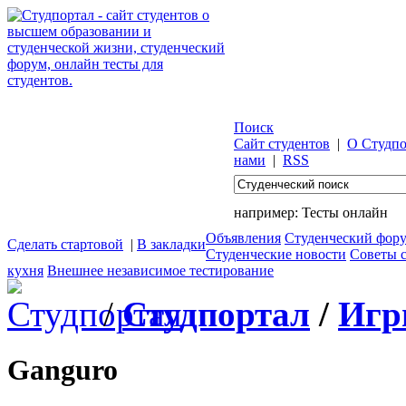
Поиск
Сайт студентов
|
О Студпо
нами
|
RSS
например:
Тесты онлайн
Объявления
Студенческий фор
Сделать стартовой
|
В закладки
Студенческие новости
Советы 
кухня
Внешнее независимое тестирование
/
Студпортал
/
Игр
Ganguro