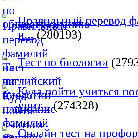
Правильный перевод ф
и...
(280193)
Тест по биологии
(279
Куда пойти учиться п
учит...
(274328)
Онлайн тест на профо