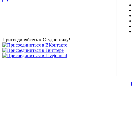
Studportal.net.ua - неофициальный студенческий сайт
о высшем образовании и студенческой жизни.
Студенческие новости, шпаргалки, софт, форум
студентов, живое общение в чате, студенческий
магазин и полезные советы, тесты ЕГЭ онлайн и
новости внешнего тестирования собраны и
представлены на нашем студенческом сайте.
Присоединяйтесь к Студпорталу!
©2007-2013