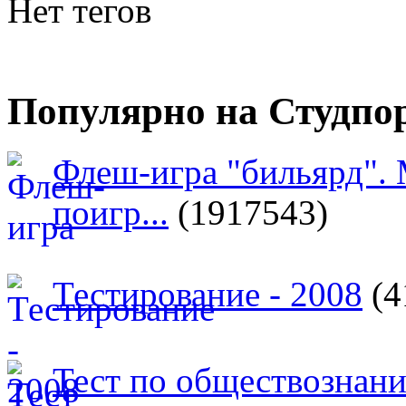
Нет тегов
Популярно на Студпо
Флеш-игра "бильярд".
поигр...
(1917543)
Тестирование - 2008
(4
Тест по обществознан