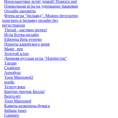
Инопланетяне хотят домой! Помоги им!
Прикольная игра на удержание башнями
Онлайн шахматы
Флеш-игра "бильярд". Можно бесплатно
поиграть в бильярд онлайн без
регистрации
Thread - растяни нитки!
Игра Ботва-онлайн
Etherena Beta everego
Пираты карибского моря
Magic_pen
Золотой клон
Древняя русская игра "Напёрсток"
Тарзан
Снайпер
Аеробуш
Toon Marooned2
nordic
Телепузики
Бритни против Билла!
Вертолёт
Toon Marooned
Камень-ножницы-бумага
Indiana jones
Ganguro