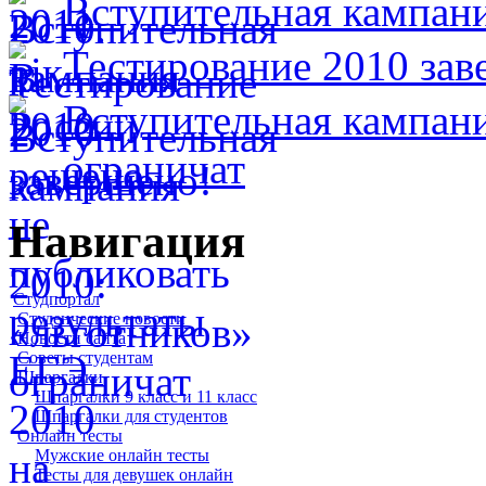
Вступительная кампан
Тестирование 2010 зав
Вступительная кампани
ограничат
Навигация
Студпортал
Студенческие новости
Новости сайта
Советы студентам
Шпаргалки
Шпаргалки 9 класс и 11 класс
Шпаргалки для студентов
Онлайн тесты
Мужские онлайн тесты
Тесты для девушек онлайн