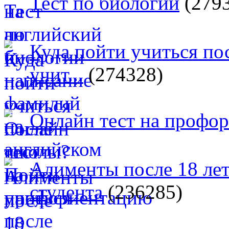
Тест по биологии
(279
Куда пойти учиться п
учит...
(274328)
Онлайн тест на профо
Алименты после 18 лет
студента
(236285)