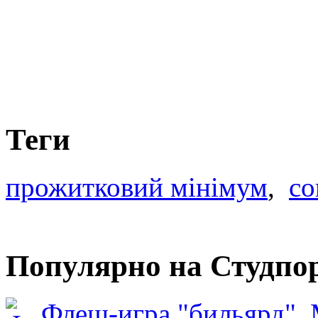
Теги
прожитковий мінімум
,
со
Популярно на Студпо
Флеш-игра "бильярд".