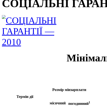
СОЦІАЛЬНІ ГАРАНТ
Мінімал
Розмір м
інзарплати
Термін дії
1
місячний
погодинний