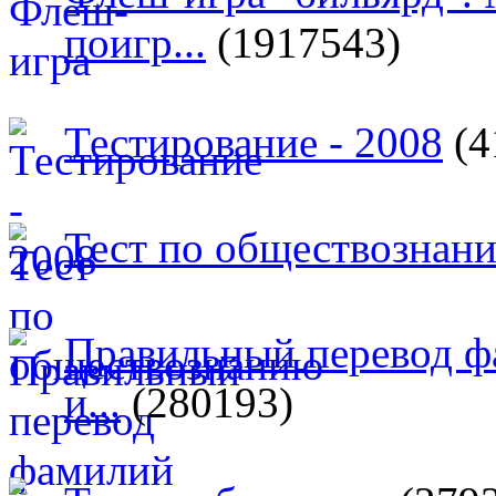
поигр...
(1917543)
Тестирование - 2008
(4
Тест по обществознан
Правильный перевод ф
и...
(280193)