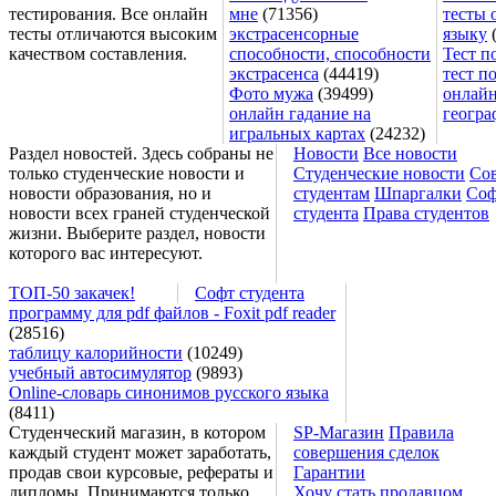
тестирования. Все онлайн
мне
(71356)
тесты 
тесты отличаются высоким
экстрасенсорные
языку
(
качеством составления.
способности, способности
Тест п
экстрасенса
(44419)
тест п
Фото мужа
(39499)
онлайн
онлайн гадание на
геогра
игральных картах
(24232)
Раздел новостей. Здесь собраны не
Новости
Все новости
только студенческие новости и
Студенческие новости
Со
новости образования, но и
студентам
Шпаргалки
Соф
новости всех граней студенческой
студента
Права студентов
жизни. Выберите раздел, новости
которого вас интересуют.
ТОП-50 закачек!
Софт студента
программу для pdf файлов - Foxit pdf reader
(28516)
таблицу калорийности
(10249)
учебный автосимулятор
(9893)
Online-словарь синонимов русского языка
(8411)
Студенческий магазин, в котором
SP-Магазин
Правила
каждый студент может заработать,
совершения сделок
продав свои курсовые, рефераты и
Гарантии
дипломы. Принимаются только
Хочу стать продавцом