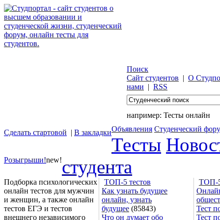
Поиск
Сайт студентов
|
О Студпо
нами
|
RSS
например:
Тесты онлайн
Объявления
Студенческий фор
Сделать стартовой
|
В закладки
Тесты
Новос
Розыгрыши!
new!
студента
Подборка психологических
ТОП-5 тестов
ТОП-5
онлайн тестов для мужчин
Как узнать будущее
Онлайн
и женщин, а также онлайн
онлайн, узнать
общес
тестов ЕГЭ и тестов
будущее
(85843)
Тест п
внешнего независимого
Что он думает обо
Тест п