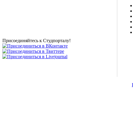
Studportal.net.ua - неофициальный студенческий сайт
о высшем образовании и студенческой жизни.
Студенческие новости, шпаргалки, софт, форум
студентов, живое общение в чате, студенческий
магазин и полезные советы, тесты ЕГЭ онлайн и
новости внешнего тестирования собраны и
представлены на нашем студенческом сайте.
Присоединяйтесь к Студпорталу!
©2007-2013