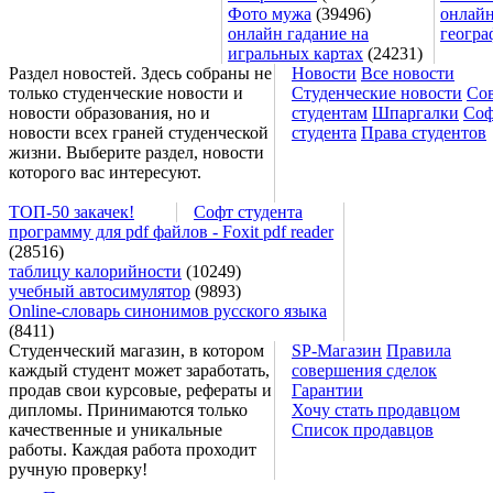
Фото мужа
(39496)
онлайн
онлайн гадание на
геогра
игральных картах
(24231)
Раздел новостей. Здесь собраны не
Новости
Все новости
только студенческие новости и
Студенческие новости
Со
новости образования, но и
студентам
Шпаргалки
Соф
новости всех граней студенческой
студента
Права студентов
жизни. Выберите раздел, новости
которого вас интересуют.
ТОП-50 закачек!
Софт студента
программу для pdf файлов - Foxit pdf reader
(28516)
таблицу калорийности
(10249)
учебный автосимулятор
(9893)
Online-словарь синонимов русского языка
(8411)
Студенческий магазин, в котором
SP-Магазин
Правила
каждый студент может заработать,
совершения сделок
продав свои курсовые, рефераты и
Гарантии
дипломы. Принимаются только
Хочу стать продавцом
качественные и уникальные
Список продавцов
работы. Каждая работа проходит
ручную проверку!