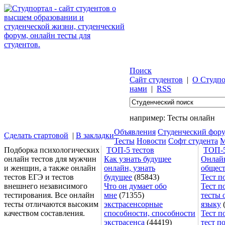
Поиск
Сайт студентов
|
О Студпо
нами
|
RSS
например:
Тесты онлайн
Объявления
Студенческий фор
Сделать стартовой
|
В закладки
Тесты
Новости
Софт студента
М
Подборка психологических
ТОП-5 тестов
ТОП-5
онлайн тестов для мужчин
Как узнать будущее
Онлайн
и женщин, а также онлайн
онлайн, узнать
общес
тестов ЕГЭ и тестов
будущее
(85843)
Тест п
внешнего независимого
Что он думает обо
Тест п
тестирования. Все онлайн
мне
(71355)
тесты 
тесты отличаются высоким
экстрасенсорные
языку
(
качеством составления.
способности, способности
Тест п
экстрасенса
(44419)
тест п