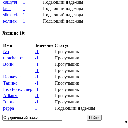
сашуля
1
Подающий надежды
lada
1
Подающий надежды
slimjack
1
Подающий надежды
колпак
1
Подающий надежды
Худшие 10:
Имя
Значение
Статус
fva
-1
Прогульщик
utracheno*
-1
Прогульщик
Воин
-1
Прогульщик
-1
Прогульщик
Romawka
-1
Прогульщик
Таинка
-1
Прогульщик
InstaForexDnepr
-1
Прогульщик
Allianze
-1
Прогульщик
Элона
-1
Прогульщик
peppa
1
Подающий надежды