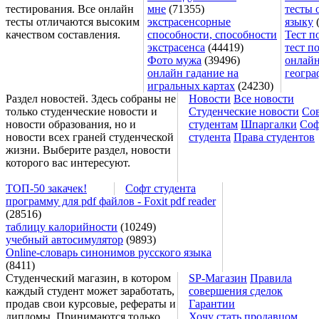
тестирования. Все онлайн
мне
(71355)
тесты 
тесты отличаются высоким
экстрасенсорные
языку
(
качеством составления.
способности, способности
Тест п
экстрасенса
(44419)
тест п
Фото мужа
(39496)
онлайн
онлайн гадание на
геогра
игральных картах
(24230)
Раздел новостей. Здесь собраны не
Новости
Все новости
только студенческие новости и
Студенческие новости
Со
новости образования, но и
студентам
Шпаргалки
Соф
новости всех граней студенческой
студента
Права студентов
жизни. Выберите раздел, новости
которого вас интересуют.
ТОП-50 закачек!
Софт студента
программу для pdf файлов - Foxit pdf reader
(28516)
таблицу калорийности
(10249)
учебный автосимулятор
(9893)
Online-словарь синонимов русского языка
(8411)
Студенческий магазин, в котором
SP-Магазин
Правила
каждый студент может заработать,
совершения сделок
продав свои курсовые, рефераты и
Гарантии
дипломы. Принимаются только
Хочу стать продавцом