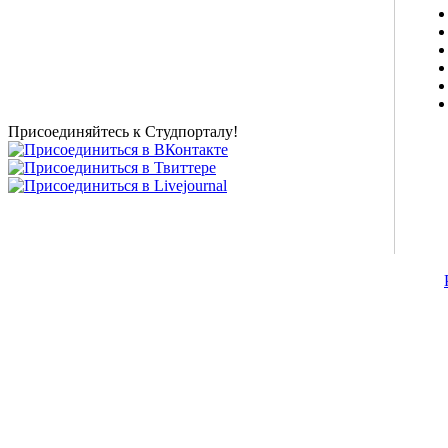
Studportal.net.ua - неофициальный студенческий сайт
о высшем образовании и студенческой жизни.
Студенческие новости, шпаргалки, софт, форум
студентов, живое общение в чате, студенческий
магазин и полезные советы, тесты ЕГЭ онлайн и
новости внешнего тестирования собраны и
представлены на нашем студенческом сайте.
Присоединяйтесь к Студпорталу!
©2007-2013