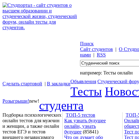
Поиск
Сайт студентов
|
О Студпо
нами
|
RSS
например:
Тесты онлайн
Объявления
Студенческий фор
Сделать стартовой
|
В закладки
Тесты
Новос
Розыгрыши!
new!
студента
Подборка психологических
ТОП-5 тестов
ТОП-5
онлайн тестов для мужчин
Как узнать будущее
Онлайн
и женщин, а также онлайн
онлайн, узнать
общес
тестов ЕГЭ и тестов
будущее
(85841)
Тест п
внешнего независимого
Что он думает обо
Тест п