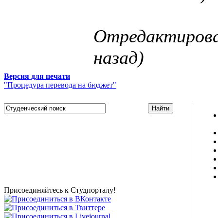
Отредактирован
назад)
Версия для печати
"Процедура перевода на бюджет"
Studportal.net.ua - неофициальный студенческий сайт
о высшем образовании и студенческой жизни.
Студенческие новости, шпаргалки, софт, форум
студентов, живое общение в чате, студенческий
магазин и полезные советы, тесты ЕГЭ онлайн и
новости внешнего тестирования собраны и
представлены на нашем студенческом сайте.
Присоединяйтесь к Студпорталу!