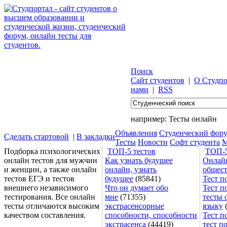
Поиск
Сайт студентов
|
О Студпо
нами
|
RSS
например:
Тесты онлайн
Объявления
Студенческий фор
Сделать стартовой
|
В закладки
Тесты
Новости
Софт студента
М
Подборка психологических
ТОП-5 тестов
ТОП-5
онлайн тестов для мужчин
Как узнать будущее
Онлайн
и женщин, а также онлайн
онлайн, узнать
общес
тестов ЕГЭ и тестов
будущее
(85841)
Тест п
внешнего независимого
Что он думает обо
Тест п
тестирования. Все онлайн
мне
(71355)
тесты 
тесты отличаются высоким
экстрасенсорные
языку
(
качеством составления.
способности, способности
Тест п
экстрасенса
(44419)
тест п