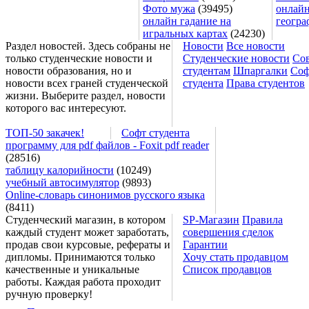
Фото мужа
(39495)
онлайн
онлайн гадание на
геогра
игральных картах
(24230)
Раздел новостей. Здесь собраны не
Новости
Все новости
только студенческие новости и
Студенческие новости
Со
новости образования, но и
студентам
Шпаргалки
Соф
новости всех граней студенческой
студента
Права студентов
жизни. Выберите раздел, новости
которого вас интересуют.
ТОП-50 закачек!
Софт студента
программу для pdf файлов - Foxit pdf reader
(28516)
таблицу калорийности
(10249)
учебный автосимулятор
(9893)
Online-словарь синонимов русского языка
(8411)
Студенческий магазин, в котором
SP-Магазин
Правила
каждый студент может заработать,
совершения сделок
продав свои курсовые, рефераты и
Гарантии
дипломы. Принимаются только
Хочу стать продавцом
качественные и уникальные
Список продавцов
работы. Каждая работа проходит
ручную проверку!