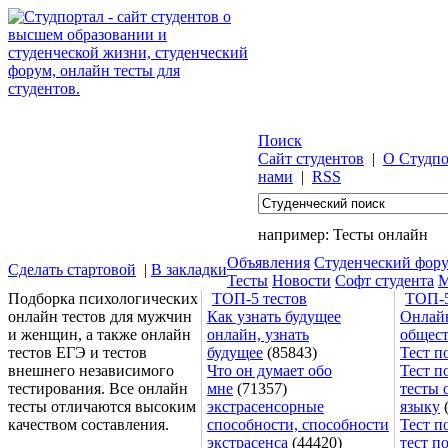
Поиск
Сайт студентов
|
О Студпо
нами
|
RSS
например:
Тесты онлайн
Объявления
Студенческий фор
Сделать стартовой
|
В закладки
Тесты
Новости
Софт студента
М
Подборка психологических
ТОП-5 тестов
ТОП-5
онлайн тестов для мужчин
Как узнать будущее
Онлайн
и женщин, а также онлайн
онлайн, узнать
общес
тестов ЕГЭ и тестов
будущее
(85843)
Тест п
внешнего независимого
Что он думает обо
Тест п
тестирования. Все онлайн
мне
(71357)
тесты 
тесты отличаются высоким
экстрасенсорные
языку
(
качеством составления.
способности, способности
Тест п
экстрасенса
(44420)
тест п