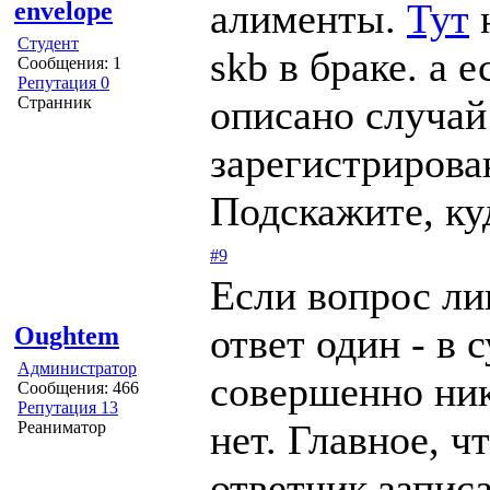
алименты.
Тут
н
envelope
Студент
skb в браке. а 
Сообщения: 1
Репутация 0
описано случай
Странник
зарегистрирован
Подскажите, ку
#9
Если вопрос ли
ответ один - в 
Oughtem
Администратор
совершенно ник
Сообщения: 466
Репутация 13
нет. Главное, ч
Реаниматор
ответчик запис