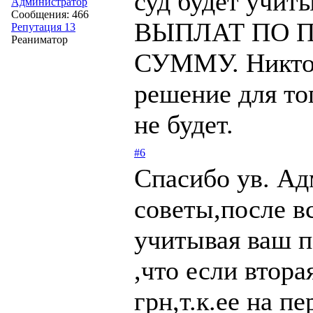
суд будет уч
Администратор
Сообщения: 466
ВЫПЛАТ ПО 
Репутация 13
Реаниматор
СУММУ. Никто 
решение для то
не будет.
#6
Спасибо ув. Ад
советы,после в
учитывая ваш п
,что если втора
грн,т.к.ее на п