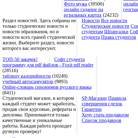
Фото мужа
(39500)
онлайн
онлайн гадание на
геогра
игральных картах
(24232)
Раздел новостей. Здесь собраны не
Новости
Все новости
только студенческие новости и
Студенческие новости
Со
новости образования, но и
студентам
Шпаргалки
Соф
новости всех граней студенческой
студента
Права студентов
жизни. Выберите раздел, новости
которого вас интересуют.
ТОП-50 закачек!
Софт студента
программу для pdf файлов - Foxit pdf reader
(28516)
таблицу калорийности
(10249)
учебный автосимулятор
(9893)
Online-словарь синонимов русского языка
(8411)
Студенческий магазин, в котором
SP-Магазин
Правила
каждый студент может заработать,
совершения сделок
продав свои курсовые, рефераты и
Гарантии
дипломы. Принимаются только
Хочу стать продавцом
качественные и уникальные
Список продавцов
работы. Каждая работа проходит
ручную проверку!