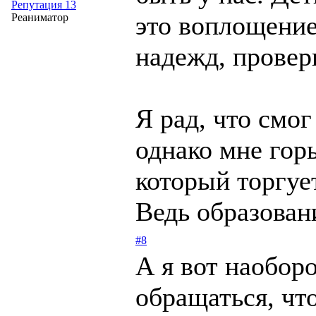
Репутация 13
это воплощени
Реаниматор
надежд, проверк
Я рад, что смо
однако мне горь
который торгует
Ведь образовани
#8
А я вот наоборо
обращаться, чт