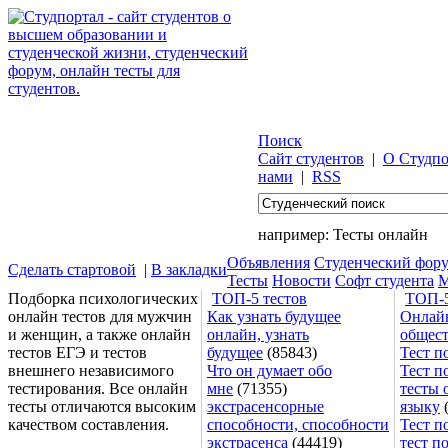
Поиск
Сайт студентов
|
О Студпо
нами
|
RSS
например:
Тесты онлайн
Объявления
Студенческий фор
Сделать стартовой
|
В закладки
Тесты
Новости
Софт студента
М
Подборка психологических
ТОП-5 тестов
ТОП-5
онлайн тестов для мужчин
Как узнать будущее
Онлайн
и женщин, а также онлайн
онлайн, узнать
общес
тестов ЕГЭ и тестов
будущее
(85843)
Тест п
внешнего независимого
Что он думает обо
Тест п
тестирования. Все онлайн
мне
(71355)
тесты 
тесты отличаются высоким
экстрасенсорные
языку
(
качеством составления.
способности, способности
Тест п
экстрасенса
(44419)
тест п