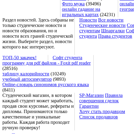
Фото мужа
(39496)
онлайн
онлайн гадание на
геогра
игральных картах
(24231)
Раздел новостей. Здесь собраны не
Новости
Все новости
только студенческие новости и
Студенческие новости
Со
новости образования, но и
студентам
Шпаргалки
Соф
новости всех граней студенческой
студента
Права студентов
жизни. Выберите раздел, новости
которого вас интересуют.
ТОП-50 закачек!
Софт студента
программу для pdf файлов - Foxit pdf reader
(28516)
таблицу калорийности
(10249)
учебный автосимулятор
(9893)
Online-словарь синонимов русского языка
(8411)
Студенческий магазин, в котором
SP-Магазин
Правила
каждый студент может заработать,
совершения сделок
продав свои курсовые, рефераты и
Гарантии
дипломы. Принимаются только
Хочу стать продавцом
качественные и уникальные
Список продавцов
работы. Каждая работа проходит
ручную проверку!