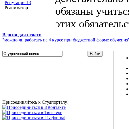
Репутация 13
обязаны учитьс
Реаниматор
этих обязательс
Версия для печати
"можно ли работать на 4 курсе при бюджетной форме обучения
Studportal.net.ua - неофициальный студенческий сайт
о высшем образовании и студенческой жизни.
Студенческие новости, шпаргалки, софт, форум
студентов, живое общение в чате, студенческий
магазин и полезные советы, тесты ЕГЭ онлайн и
новости внешнего тестирования собраны и
представлены на нашем студенческом сайте.
Присоединяйтесь к Студпорталу!