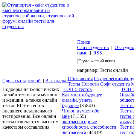
Поиск
Сайт студентов
|
О Студпо
нами
|
RSS
например:
Тесты онлайн
Объявления
Студенческий фор
Сделать стартовой
|
В закладки
Тесты
Новости
Софт студента
М
Подборка психологических
ТОП-5 тестов
ТОП-5
онлайн тестов для мужчин
Как узнать будущее
Онлайн
и женщин, а также онлайн
онлайн, узнать
общес
тестов ЕГЭ и тестов
будущее
(85843)
Тест п
внешнего независимого
Что он думает обо
Тест п
тестирования. Все онлайн
мне
(71355)
тесты 
тесты отличаются высоким
экстрасенсорные
языку
(
качеством составления.
способности, способности
Тест п
экстрасенса
(44419)
тест п