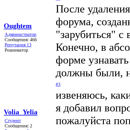
После удаления
форума, создан
Oughtem
"зарубиться" с 
Администратор
Сообщения: 466
Конечно, в абс
Репутация 13
Реаниматор
форме узнавать 
должны были, н
#3
извеняюсь, каки
я добавил вопро
Volia_Yelia
пожалуйста поп
Студент
Сообщения: 2