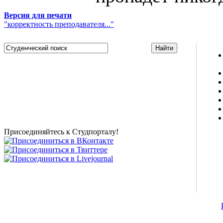
Версия для печати
"корректность преподавателя..."
Studportal.net.ua - неофициальный студенческий сайт
о высшем образовании и студенческой жизни.
Студенческие новости, шпаргалки, софт, форум
студентов, живое общение в чате, студенческий
магазин и полезные советы, тесты ЕГЭ онлайн и
новости внешнего тестирования собраны и
представлены на нашем студенческом сайте.
Присоединяйтесь к Студпорталу!
©2007-2013