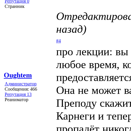
Репутация 0
Странник
Отредактирован
назад)
#4
про лекции: вы 
любое время, к
предоставляется
Oughtem
Администратор
Она не может в
Сообщения: 466
Репутация 13
Преподу скажит
Реаниматор
Карнеги и тепе
пропадёт никог