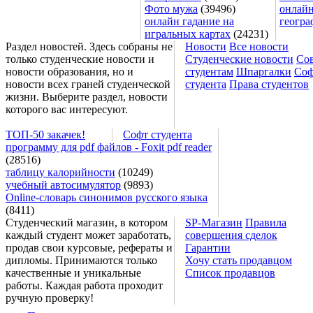
Фото мужа
(39496)
онлайн
онлайн гадание на
геогра
игральных картах
(24231)
Раздел новостей. Здесь собраны не
Новости
Все новости
только студенческие новости и
Студенческие новости
Со
новости образования, но и
студентам
Шпаргалки
Соф
новости всех граней студенческой
студента
Права студентов
жизни. Выберите раздел, новости
которого вас интересуют.
ТОП-50 закачек!
Софт студента
программу для pdf файлов - Foxit pdf reader
(28516)
таблицу калорийности
(10249)
учебный автосимулятор
(9893)
Online-словарь синонимов русского языка
(8411)
Студенческий магазин, в котором
SP-Магазин
Правила
каждый студент может заработать,
совершения сделок
продав свои курсовые, рефераты и
Гарантии
дипломы. Принимаются только
Хочу стать продавцом
качественные и уникальные
Список продавцов
работы. Каждая работа проходит
ручную проверку!