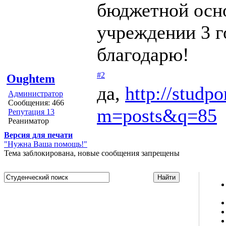
бюджетной осно
учреждении 3 г
благодарю!
#2
Oughtem
да,
http://studp
Администратор
Сообщения: 466
m=posts&q=85
Репутация 13
Реаниматор
Версия для печати
"Нужна Ваша помощь!"
Тема заблокирована, новые сообщения запрещены
Studportal.net.ua - неофициальный студенческий сайт
о высшем образовании и студенческой жизни.
Студенческие новости, шпаргалки, софт, форум
студентов, живое общение в чате, студенческий