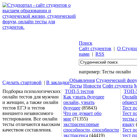
Поиск
Сайт студентов
|
О Студпо
нами
|
RSS
например:
Тесты онлайн
Объявления
Студенческий фор
Сделать стартовой
|
В закладки
Тесты
Новости
Софт студента
М
Подборка психологических
ТОП-5 тестов
ТОП-5
онлайн тестов для мужчин
Как узнать будущее
Онлайн
и женщин, а также онлайн
онлайн, узнать
общес
тестов ЕГЭ и тестов
будущее
(85843)
Тест п
внешнего независимого
Что он думает обо
Тест п
тестирования. Все онлайн
мне
(71355)
тесты 
тесты отличаются высоким
экстрасенсорные
языку
(
качеством составления.
способности, способности
Тест п
экстрасенса
(44419)
тест п