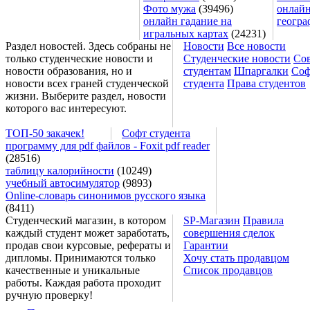
Фото мужа
(39496)
онлайн
онлайн гадание на
геогра
игральных картах
(24231)
Раздел новостей. Здесь собраны не
Новости
Все новости
только студенческие новости и
Студенческие новости
Со
новости образования, но и
студентам
Шпаргалки
Соф
новости всех граней студенческой
студента
Права студентов
жизни. Выберите раздел, новости
которого вас интересуют.
ТОП-50 закачек!
Софт студента
программу для pdf файлов - Foxit pdf reader
(28516)
таблицу калорийности
(10249)
учебный автосимулятор
(9893)
Online-словарь синонимов русского языка
(8411)
Студенческий магазин, в котором
SP-Магазин
Правила
каждый студент может заработать,
совершения сделок
продав свои курсовые, рефераты и
Гарантии
дипломы. Принимаются только
Хочу стать продавцом
качественные и уникальные
Список продавцов
работы. Каждая работа проходит
ручную проверку!