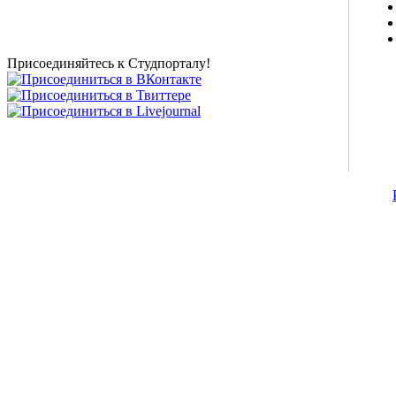
магазин и полезные советы, тесты ЕГЭ онлайн и
новости внешнего тестирования собраны и
представлены на нашем студенческом сайте.
Присоединяйтесь к Студпорталу!
©2007-2013