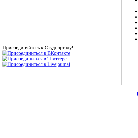
Studportal.net.ua - неофициальный студенческий сайт
о высшем образовании и студенческой жизни.
Студенческие новости, шпаргалки, софт, форум
студентов, живое общение в чате, студенческий
магазин и полезные советы, тесты ЕГЭ онлайн и
новости внешнего тестирования собраны и
представлены на нашем студенческом сайте.
Присоединяйтесь к Студпорталу!
©2007-2013