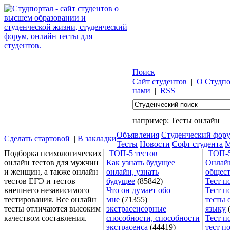
Поиск
Сайт студентов
|
О Студпо
нами
|
RSS
например:
Тесты онлайн
Объявления
Студенческий фор
Сделать стартовой
|
В закладки
Тесты
Новости
Софт студента
М
Подборка психологических
ТОП-5 тестов
ТОП-5
онлайн тестов для мужчин
Как узнать будущее
Онлайн
и женщин, а также онлайн
онлайн, узнать
общес
тестов ЕГЭ и тестов
будущее
(85842)
Тест п
внешнего независимого
Что он думает обо
Тест п
тестирования. Все онлайн
мне
(71355)
тесты 
тесты отличаются высоким
экстрасенсорные
языку
(
качеством составления.
способности, способности
Тест п
экстрасенса
(44419)
тест п