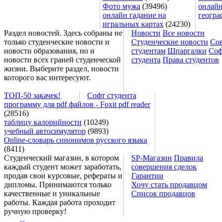
Фото мужа
(39496)
онлайн
онлайн гадание на
геогра
игральных картах
(24230)
Раздел новостей. Здесь собраны не
Новости
Все новости
только студенческие новости и
Студенческие новости
Со
новости образования, но и
студентам
Шпаргалки
Соф
новости всех граней студенческой
студента
Права студентов
жизни. Выберите раздел, новости
которого вас интересуют.
ТОП-50 закачек!
Софт студента
программу для pdf файлов - Foxit pdf reader
(28516)
таблицу калорийности
(10249)
учебный автосимулятор
(9893)
Online-словарь синонимов русского языка
(8411)
Студенческий магазин, в котором
SP-Магазин
Правила
каждый студент может заработать,
совершения сделок
продав свои курсовые, рефераты и
Гарантии
дипломы. Принимаются только
Хочу стать продавцом
качественные и уникальные
Список продавцов
работы. Каждая работа проходит
ручную проверку!