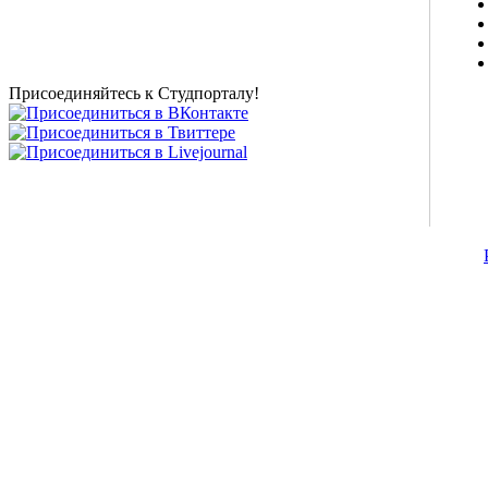
студентов, живое общение в чате, студенческий
магазин и полезные советы, тесты ЕГЭ онлайн и
новости внешнего тестирования собраны и
представлены на нашем студенческом сайте.
Присоединяйтесь к Студпорталу!
©2007-2013