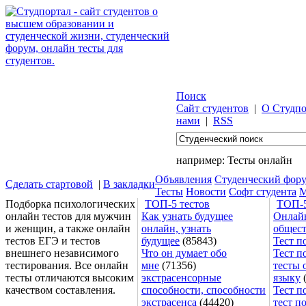
Поиск
Сайт студентов
|
О Студпо
нами
|
RSS
например:
Тесты онлайн
Объявления
Студенческий фор
Сделать стартовой
|
В закладки
Тесты
Новости
Софт студента
М
Подборка психологических
ТОП-5 тестов
ТОП-5
онлайн тестов для мужчин
Как узнать будущее
Онлайн
и женщин, а также онлайн
онлайн, узнать
общес
тестов ЕГЭ и тестов
будущее
(85843)
Тест п
внешнего независимого
Что он думает обо
Тест п
тестирования. Все онлайн
мне
(71356)
тесты 
тесты отличаются высоким
экстрасенсорные
языку
(
качеством составления.
способности, способности
Тест п
экстрасенса
(44420)
тест п