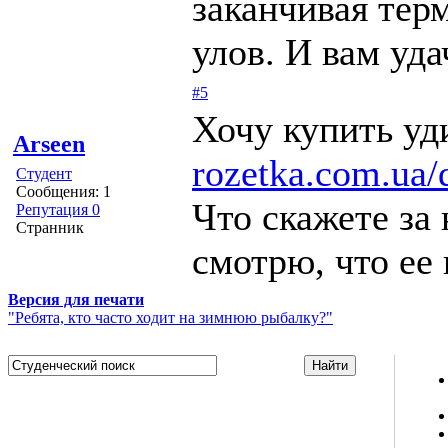
заканчивая тер
улов. И вам уда
#5
Хочу купить уд
Arseen
rozetka.com.ua
Студент
Сообщения: 1
Что скажете за
Репутация 0
Странник
смотрю, что ее в
Версия для печати
"Ребята, кто часто ходит на зимнюю рыбалку?"
Studportal.net.ua - неофициальный студенческий сайт
о высшем образовании и студенческой жизни.
Студенческие новости, шпаргалки, софт, форум