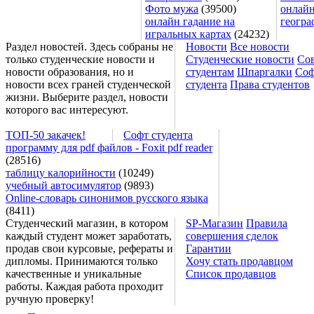
Фото мужа
(39500)
онлайн
онлайн гадание на
геогра
игральных картах
(24232)
Раздел новостей. Здесь собраны не
Новости
Все новости
только студенческие новости и
Студенческие новости
Со
новости образования, но и
студентам
Шпаргалки
Соф
новости всех граней студенческой
студента
Права студентов
жизни. Выберите раздел, новости
которого вас интересуют.
ТОП-50 закачек!
Софт студента
программу для pdf файлов - Foxit pdf reader
(28516)
таблицу калорийности
(10249)
учебный автосимулятор
(9893)
Online-словарь синонимов русского языка
(8411)
Студенческий магазин, в котором
SP-Магазин
Правила
каждый студент может заработать,
совершения сделок
продав свои курсовые, рефераты и
Гарантии
дипломы. Принимаются только
Хочу стать продавцом
качественные и уникальные
Список продавцов
работы. Каждая работа проходит
ручную проверку!