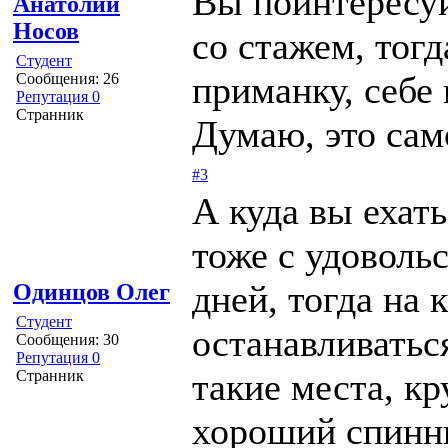
Вы поинтересуй
Анатолий
Носов
со стажем, тогд
Студент
приманку, себе 
Сообщения: 26
Репутация 0
Странник
Думаю, это сам
#3
А куда вы ехать
тоже с удоволь
дней, тогда на 
Одинцов Олег
Студент
останавливаться
Сообщения: 30
Репутация 0
такие места, к
Странник
хороший спинни