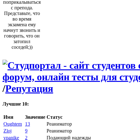
поприкалываться
с препода.
Представьте, что
во время
экзамена ему
начнут звонить и
говорить, что он
затопил
соседей;))
/
Репутация
Лучшие 10:
Имя
Значение
Статус
Oughtem
13
Реаниматор
Zloj
9
Реаниматор
vpanike
2
Подающий надежды