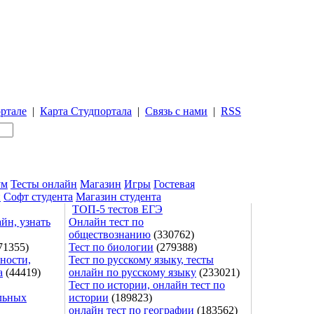
ртале
|
Карта Студпортала
|
Связь с нами
|
RSS
ум
Тесты онлайн
Магазин
Игры
Гостевая
и
Софт студента
Магазин студента
ТОП-5 тестов ЕГЭ
йн, узнать
Онлайн тест по
обществознанию
(330762)
71355)
Тест по биологии
(279388)
ности,
Тест по русскому языку, тесты
а
(44419)
онлайн по русскому языку
(233021)
Тест по истории, онлайн тест по
льных
истории
(189823)
онлайн тест по географии
(183562)