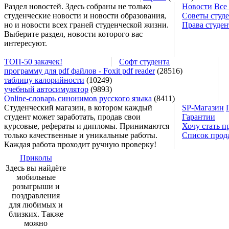
Раздел новостей. Здесь собраны не только
Новости
Все
студенческие новости и новости образования,
Советы студ
но и новости всех граней студенческой жизни.
Права студен
Выберите раздел, новости которого вас
интересуют.
ТОП-50 закачек!
Софт студента
программу для pdf файлов - Foxit pdf reader
(28516)
таблицу калорийности
(10249)
учебный автосимулятор
(9893)
Online-словарь синонимов русского языка
(8411)
Студенческий магазин, в котором каждый
SP-Магазин
студент может заработать, продав свои
Гарантии
курсовые, рефераты и дипломы. Принимаются
Хочу стать п
только качественные и уникальные работы.
Список прод
Каждая работа проходит ручную проверку!
Приколы
Здесь вы найдёте
мобильные
розыгрыши и
поздравления
для любимых и
близких. Также
можно