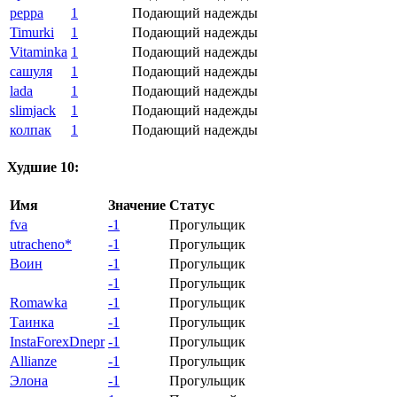
peppa
1
Подающий надежды
Timurki
1
Подающий надежды
Vitaminka
1
Подающий надежды
сашуля
1
Подающий надежды
lada
1
Подающий надежды
slimjack
1
Подающий надежды
колпак
1
Подающий надежды
Худшие 10:
Имя
Значение
Статус
fva
-1
Прогульщик
utracheno*
-1
Прогульщик
Воин
-1
Прогульщик
-1
Прогульщик
Romawka
-1
Прогульщик
Таинка
-1
Прогульщик
InstaForexDnepr
-1
Прогульщик
Allianze
-1
Прогульщик
Элона
-1
Прогульщик