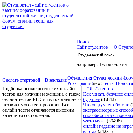
Поиск
Сайт студентов
|
О Студпо
например:
Тесты онлайн
Объявления
Студенческий фор
Сделать стартовой
|
В закладки
Розыгрыши!
new!
Тесты
Новост
Подборка психологических онлайн
ТОП-5 тестов
тестов для мужчин и женщин, а также
Как узнать будущее онла
онлайн тестов ЕГЭ и тестов внешнего
будущее
(85843)
независимого тестирования. Все
Что он думает обо мне
(
онлайн тесты отличаются высоким
экстрасенсорные способ
качеством составления.
способности экстрасенс
Фото мужа
(39496)
онлайн гадание на игра
картах
(24231)