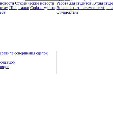
 новости
Студенческие новости
Работа для студнтов
Кухня студ
ентам
Шпаргалки
Софт студента
Внешнее независимое тестиров
тов
Студпортала
Правила совершения сделок
родавцом
авцов