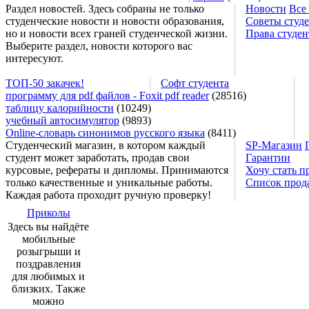
Раздел новостей. Здесь собраны не только
Новости
Все
студенческие новости и новости образования,
Советы студ
но и новости всех граней студенческой жизни.
Права студен
Выберите раздел, новости которого вас
интересуют.
ТОП-50 закачек!
Софт студента
программу для pdf файлов - Foxit pdf reader
(28516)
таблицу калорийности
(10249)
учебный автосимулятор
(9893)
Online-словарь синонимов русского языка
(8411)
Студенческий магазин, в котором каждый
SP-Магазин
студент может заработать, продав свои
Гарантии
курсовые, рефераты и дипломы. Принимаются
Хочу стать п
только качественные и уникальные работы.
Список прод
Каждая работа проходит ручную проверку!
Приколы
Здесь вы найдёте
мобильные
розыгрыши и
поздравления
для любимых и
близких. Также
можно