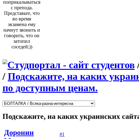
поприкалываться
с препода.
Представьте, что
во время
экзамена ему
начнут звонить и
говорить, что он
затопил
соседей;))
/
Подскажите, на каких украи
по доступным ценам.
Подскажите, на каких украинских сайт
Доронин
#1