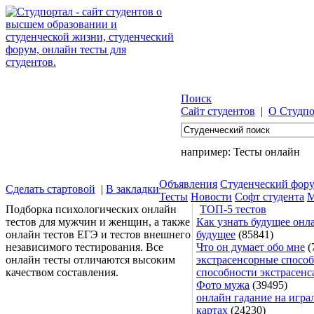
Поиск
Сайт студентов
|
О Студпо
например:
Тесты онлайн
Объявления
Студенческий фор
Сделать стартовой
|
В закладки
Тесты
Новости
Софт студента
М
Подборка психологических онлайн
ТОП-5 тестов
тестов для мужчин и женщин, а также
Как узнать будущее онла
онлайн тестов ЕГЭ и тестов внешнего
будущее
(85841)
независимого тестирования. Все
Что он думает обо мне
(
онлайн тесты отличаются высоким
экстрасенсорные способ
качеством составления.
способности экстрасенс
Фото мужа
(39495)
онлайн гадание на игра
картах
(24230)