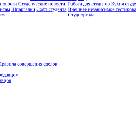
 новости
Студенческие новости
Работа для студнтов
Кухня студ
ентам
Шпаргалки
Софт студента
Внешнее независимое тестиров
тов
Студпортала
Правила совершения сделок
родавцом
авцов