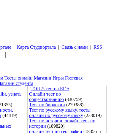
ртале
|
Карта Студпортала
|
Связь с нами
|
RSS
ум
Тесты онлайн
Магазин
Игры
Гостевая
агазин студента
ТОП-5 тестов ЕГЭ
йн, узнать
Онлайн тест по
обществознанию
(330759)
71355)
Тест по биологии
(279388)
ности,
Тест по русскому языку, тесты
а
(44419)
онлайн по русскому языку
(233019)
Тест по истории, онлайн тест по
льных
истории
(189820)
онлайн тест по географии
(183561)